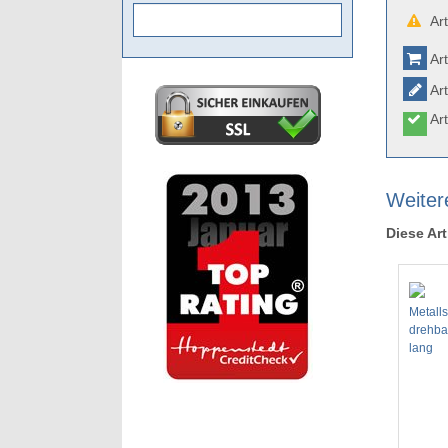
Art
Art
Art
Art
Weiter
Diese Art
Metall
drehba
lang