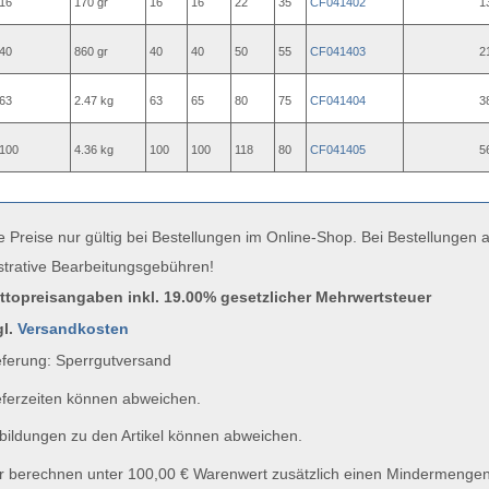
16
170 gr
16
16
22
35
CF041402
1
40
860 gr
40
40
50
55
CF041403
2
63
2.47 kg
63
65
80
75
CF041404
3
100
4.36 kg
100
100
118
80
CF041405
5
e Preise nur gültig bei Bestellungen im Online-Shop. Bei Bestellungen
strative Bearbeitungsgebühren!
uttopreisangaben inkl. 19.00% gesetzlicher Mehrwertsteuer
gl.
Versandkosten
ferung: Sperrgutversand
ferzeiten können abweichen.
ildungen zu den Artikel können abweichen.
 berechnen unter 100,00 € Warenwert zusätzlich einen Mindermengen