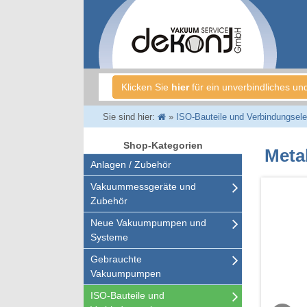
Klicken Sie
hier
für ein unverbindliches un
Sie sind hier:
»
ISO-Bauteile und Verbindungsel
Shop-Kategorien
Meta
Anlagen / Zubehör
Vakuummessgeräte und
Zubehör
Neue Vakuumpumpen und
Systeme
Gebrauchte
Vakuumpumpen
ISO-Bauteile und