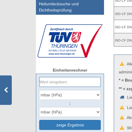
ISO-CF DN
Heliumlecksuche und
Dichtheitsprüfung
ISO-CF DN
ISO-CF DN
ISO-CF DN
All
Einheitenrechner
admini
* = Br
** = zz
Lie
:
Lie
Abb
zeige Ergebnis
Wir