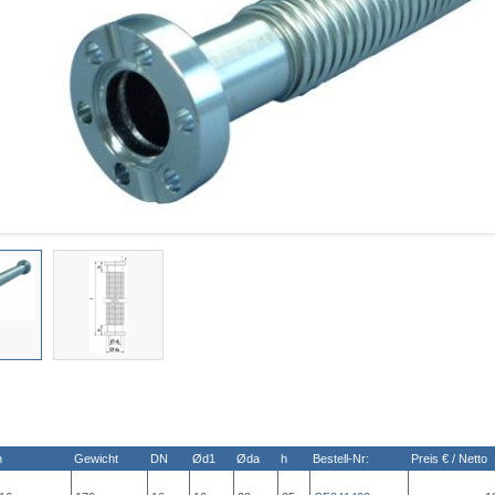
n
Gewicht
DN
Ød1
Øda
h
Bestell-Nr:
Preis € / Netto