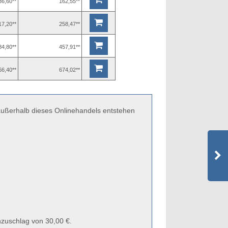
36,60**
162,55**
17,20**
258,47**
84,80**
457,91**
66,40**
674,02**
 außerhalb dieses Onlinehandels entstehen
zuschlag von 30,00 €.