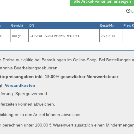
alle Artikel-Varianten anzeigen
Li
n
Gewicht
DN
Bestell-Nr:
Preis €
4
100 gr
COSEAL ISO63 Vit NY6 RED PK1
VS992141
e Preise nur gültig bei Bestellungen im Online-Shop. Bei Bestellungen
strative Bearbeitungsgebühren!
uttopreisangaben inkl. 19.00% gesetzlicher Mehrwertsteuer
gl.
Versandkosten
ferung: Sperrgutversand
ferzeiten können abweichen.
ildungen zu den Artikel können abweichen.
 berechnen unter 100,00 € Warenwert zusätzlich einen Mindermengen