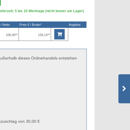
eferzeit: 5 bis 10 Werktage (nicht immer am Lager)
 / Netto
Preis € / Brutto*
Angebot
106,00**
126,14**
 außerhalb dieses Onlinehandels entstehen
zuschlag von 30,00 €.