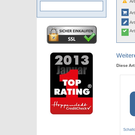
Art
Art
Art
Art
Weitere
Diese Art
Schall