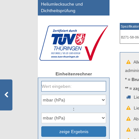
Heliumlecksuche und
Dichtheitsprüfung
Spezifikatio
B271-58-06
All
admini
Einheitenrechner
* = Br
** = zz
Lie
Lie
:
Abb
Wir
zeige Ergebnis