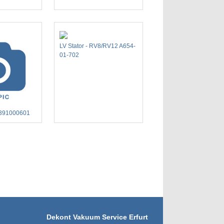
LV Stator - RV8/RV12 A654-
01-702
0391000601
Dekont Vakuum Service Erfurt