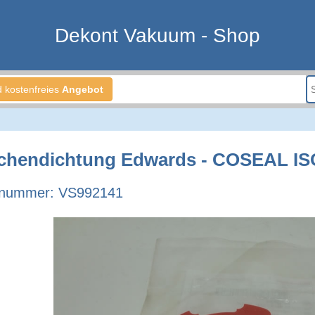
Dekont Vakuum - Shop
d kostenfreies
Angebot
chendichtung Edwards - COSEAL ISO
lnummer: VS992141