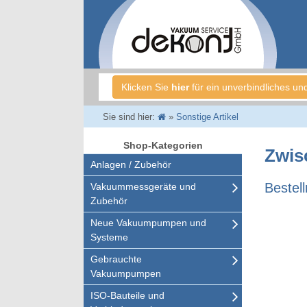
Klicken Sie
hier
für ein unverbindliches un
Sie sind hier:
»
Sonstige Artikel
Shop-Kategorien
Zwis
Anlagen / Zubehör
Bestel
Vakuummessgeräte und
Zubehör
Neue Vakuumpumpen und
Systeme
Gebrauchte
Vakuumpumpen
ISO-Bauteile und