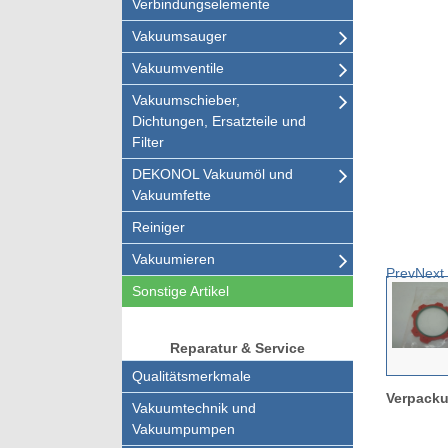
Verbindungselemente
Vakuumsauger
Vakuumventile
Vakuumschieber,
Dichtungen, Ersatzteile und
Filter
DEKONOL Vakuumöl und
Vakuumfette
Reiniger
Vakuumieren
Prev
Next
Sonstige Artikel
Reparatur & Service
Qualitätsmerkmale
Verpacku
Vakuumtechnik und
Vakuumpumpen