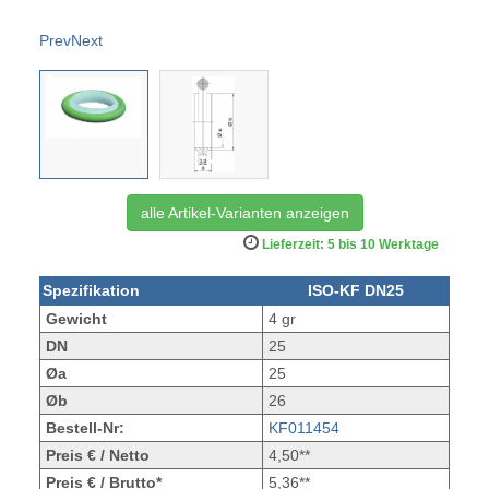
Prev
Next
alle Artikel-Varianten anzeigen
Lieferzeit: 5 bis 10 Werktage
Spezifikation
ISO-KF DN25
Gewicht
4 gr
DN
25
Øa
25
Øb
26
Bestell-Nr:
KF011454
Preis € / Netto
4,50**
Preis € / Brutto*
5,36**