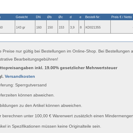
n
Gewicht
DN
Øb
Øc
d
e
Bestell-Nr:
Preis € / Netto
60
143 gr
160
150
153
3,9
8
KD021355
e Preise nur gültig bei Bestellungen im Online-Shop. Bei Bestellungen
strative Bearbeitungsgebühren!
uttopreisangaben inkl. 19.00% gesetzlicher Mehrwertsteuer
gl.
Versandkosten
ferung: Sperrgutversand
ferzeiten können abweichen.
ildungen zu den Artikel können abweichen.
 berechnen unter 100,00 € Warenwert zusätzlich einen Mindermengen
ikel in Spezifikationen müssen keine Originalteile sein.