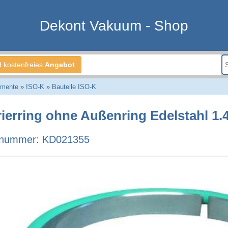
Dekont Vakuum - Shop
d kostenfreies
Angebot
emente
»
ISO-K
»
Bauteile ISO-K
rierring ohne Außenring Edelstahl 1.
llnummer: KD021355