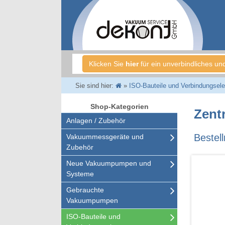
Klicken Sie
hier
für ein unverbindliches un
Sie sind hier:
»
ISO-Bauteile und Verbindungsel
Shop-Kategorien
Zent
Anlagen / Zubehör
Beste
Vakuummessgeräte und
Zubehör
Neue Vakuumpumpen und
Systeme
Gebrauchte
Vakuumpumpen
ISO-Bauteile und