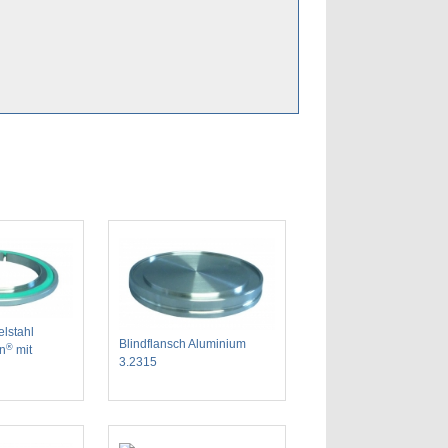
elstahl
Blindflansch Aluminium
®
n
mit
3.2315