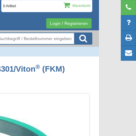
Warenkorb
0 Artikel
Login / Registrieren
®
4301/Viton
(FKM)