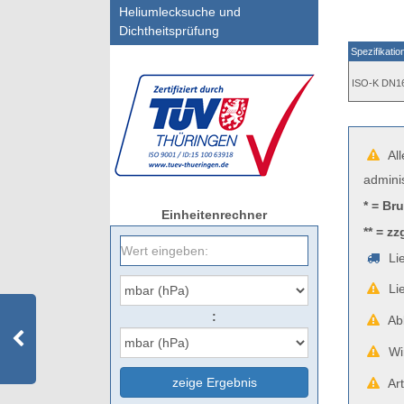
Heliumlecksuche und
Dichtheitsprüfung
Spezifikatio
ISO-K DN1
All
admini
* = Br
Einheitenrechner
** = zz
Lie
Lie
:
Abb
Wir
zeige Ergebnis
Art