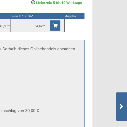
Lieferzeit: 5 bis 10 Werktage
Preis € / Brutto*
Angebot
45,90**
54,62**
 außerhalb dieses Onlinehandels entstehen
zuschlag von 30,00 €.