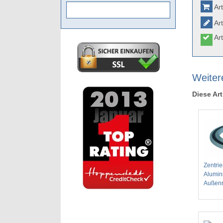
Art
Art
Art
Weiter
Diese Art
Zentrie
Alumin
Außenr