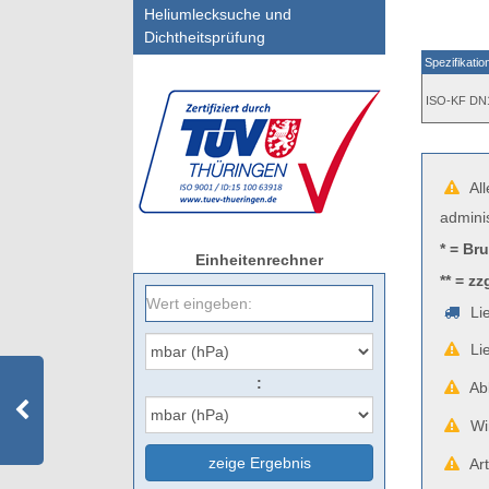
Heliumlecksuche und
Dichtheitsprüfung
Spezifikatio
ISO-KF DN
All
admini
* = Br
Einheitenrechner
** = zz
Lie
Lie
:
Abb
Wir
zeige Ergebnis
Art