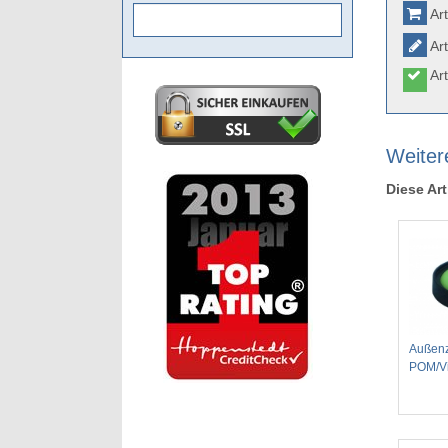
Art
Art
Art
Weitere
Diese Art
Außenz
POM/Vi