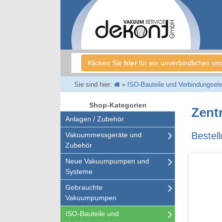
Klicken Sie
hier
für ein unverbindliches un
Sie sind hier:
»
ISO-Bauteile und Verbindungsel
Shop-Kategorien
Zentr
Anlagen / Zubehör
Bestel
Vakuummessgeräte und
Zubehör
Neue Vakuumpumpen und
Systeme
Gebrauchte
Vakuumpumpen
ISO-Bauteile und