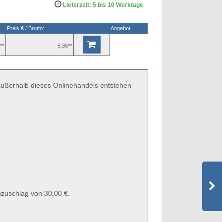
Lieferzeit: 5 bis 10 Werktage
Preis € / Brutto*
Angebot
**
5,36**
 außerhalb dieses Onlinehandels entstehen
zuschlag von 30,00 €.