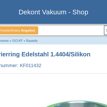
Dekont Vakuum - Shop
d kostenfreies
Angebot
emente
»
ISO-KF
»
Bauteile
ierring Edelstahl 1.4404/Silikon
lnummer: KF011432