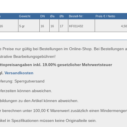
n
Gewicht
DN
Øa
Øb
Bestell-Nr:
Preis € / Netto
16
5 gr
16
16
17
KF011432
4,50
e Preise nur gültig bei Bestellungen im Online-Shop. Bei Bestellungen
strative Bearbeitungsgebühren!
uttopreisangaben inkl. 19.00% gesetzlicher Mehrwertsteuer
gl.
Versandkosten
ferung: Sperrgutversand
ferzeiten können abweichen.
ildungen zu den Artikel können abweichen.
 berechnen unter 100,00 € Warenwert zusätzlich einen Mindermengen
ikel in Spezifikationen müssen keine Originalteile sein.