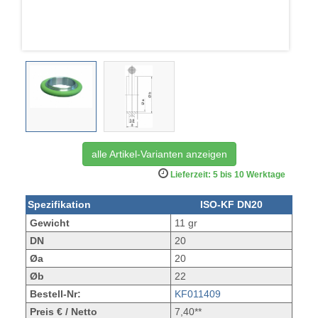
alle Artikel-Varianten anzeigen
Lieferzeit: 5 bis 10 Werktage
Spezifikation
ISO-KF DN20
Gewicht
11 gr
DN
20
Øa
20
Øb
22
Bestell-Nr:
KF011409
Preis € / Netto
7,40**