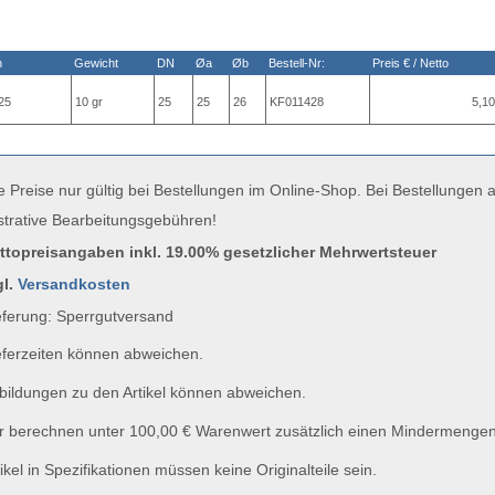
n
Gewicht
DN
Øa
Øb
Bestell-Nr:
Preis € / Netto
25
10 gr
25
25
26
KF011428
5,10
e Preise nur gültig bei Bestellungen im Online-Shop. Bei Bestellungen
strative Bearbeitungsgebühren!
uttopreisangaben inkl. 19.00% gesetzlicher Mehrwertsteuer
gl.
Versandkosten
ferung: Sperrgutversand
ferzeiten können abweichen.
ildungen zu den Artikel können abweichen.
 berechnen unter 100,00 € Warenwert zusätzlich einen Mindermengen
ikel in Spezifikationen müssen keine Originalteile sein.