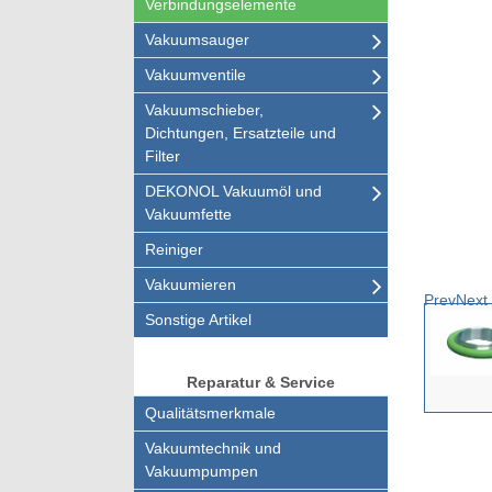
Verbindungselemente
Vakuumsauger
Vakuumventile
Vakuumschieber,
Dichtungen, Ersatzteile und
Filter
DEKONOL Vakuumöl und
Vakuumfette
Reiniger
Vakuumieren
Prev
Next
Sonstige Artikel
Reparatur & Service
Qualitätsmerkmale
Vakuumtechnik und
Vakuumpumpen