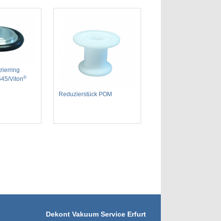
ierring
®
645/Viton
Reduzierstück POM
Dekont Vakuum Service Erfurt