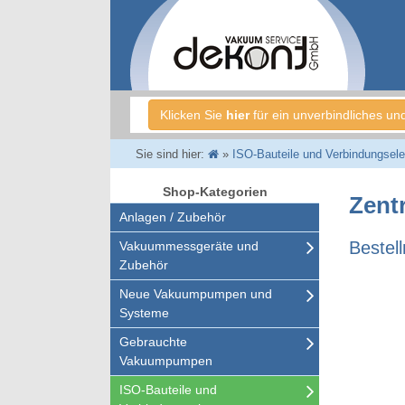
Klicken Sie
hier
für ein unverbindliches un
Sie sind hier:
»
ISO-Bauteile und Verbindungsel
Shop-Kategorien
Zent
Anlagen / Zubehör
Bestel
Vakuummessgeräte und
Zubehör
Neue Vakuumpumpen und
Systeme
Gebrauchte
Vakuumpumpen
ISO-Bauteile und