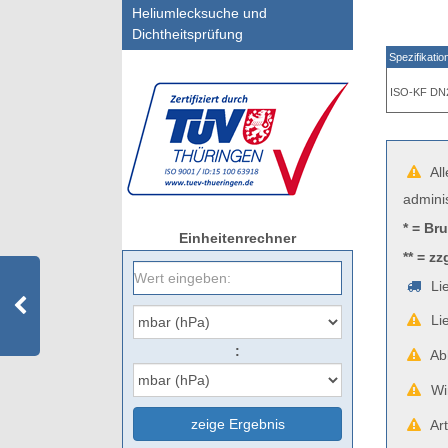
Heliumlecksuche und
Dichtheitsprüfung
Spezifikatio
ISO-KF DN
All
admini
* = Br
Einheitenrechner
** = zz
Lie
Lie
:
Abb
Wir
zeige Ergebnis
Art