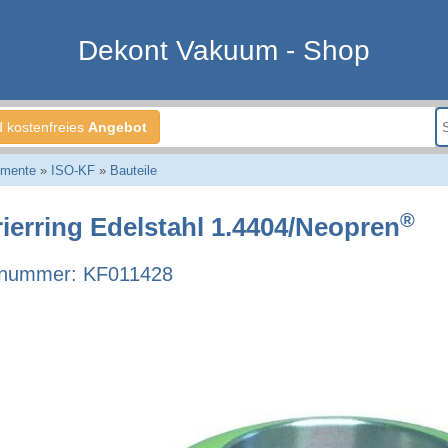
Dekont Vakuum - Shop
d kostenfreies
Angebot
emente
»
ISO-KF
»
Bauteile
®
rierring Edelstahl 1.4404/Neopren
lnummer: KF011428