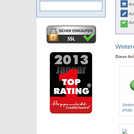
Art
Art
Art
Weitere
Diese Art
Zentri
(FKM)