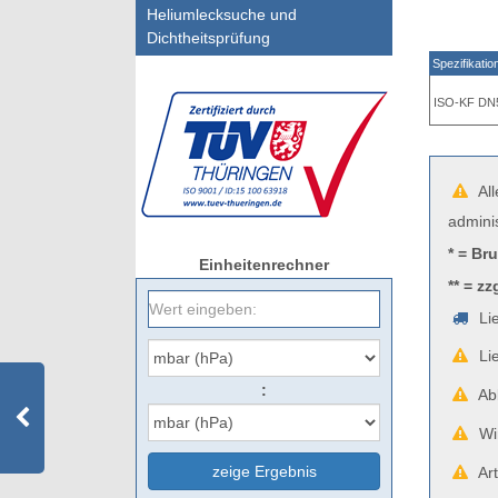
Heliumlecksuche und
Dichtheitsprüfung
Spezifikatio
ISO-KF DN
All
admini
* = Br
Einheitenrechner
** = zz
Lie
Lie
:
Abb
Wir
zeige Ergebnis
Art