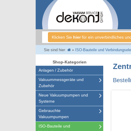
Klicken Sie
hier
für ein unverbindliches un
Sie sind hier:
»
ISO-Bauteile und Verbindungsel
Shop-Kategorien
Zentr
Anlagen / Zubehör
Bestel
Vakuummessgeräte und
Zubehör
Neue Vakuumpumpen und
Systeme
Gebrauchte
Vakuumpumpen
ISO-Bauteile und