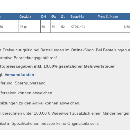
n
Gewicht
DN
Øa
Øb
Bestell-Nr:
Preis € / Netto
50
26 gr
50
50
52
KF011401
8,50
e Preise nur gültig bei Bestellungen im Online-Shop. Bei Bestellungen
strative Bearbeitungsgebühren!
uttopreisangaben inkl. 19.00% gesetzlicher Mehrwertsteuer
gl.
Versandkosten
ferung: Sperrgutversand
ferzeiten können abweichen.
ildungen zu den Artikel können abweichen.
 berechnen unter 100,00 € Warenwert zusätzlich einen Mindermengen
ikel in Spezifikationen müssen keine Originalteile sein.