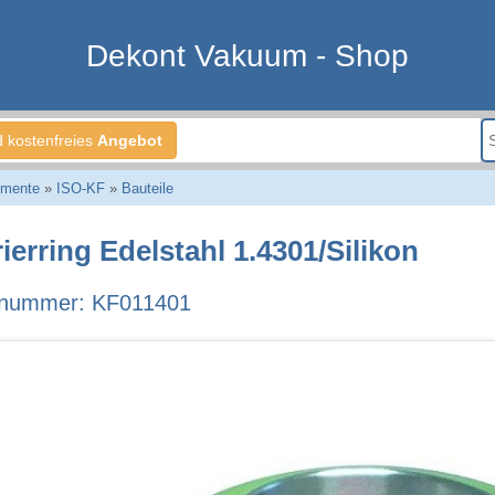
Dekont Vakuum - Shop
d kostenfreies
Angebot
emente
»
ISO-KF
»
Bauteile
ierring Edelstahl 1.4301/Silikon
lnummer: KF011401