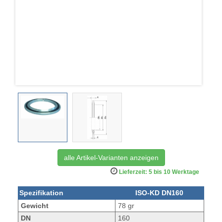
alle Artikel-Varianten anzeigen
Lieferzeit: 5 bis 10 Werktage
Spezifikation
ISO-KD DN160
Gewicht
78 gr
DN
160