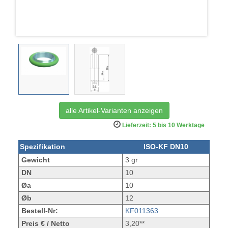
alle Artikel-Varianten anzeigen
Lieferzeit: 5 bis 10 Werktage
Spezifikation
ISO-KF DN10
Gewicht
3 gr
DN
10
Øa
10
Øb
12
Bestell-Nr:
KF011363
Preis € / Netto
3,20**