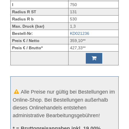
l
750
Radius R ST
131
Radius R b
530
Max. Druck (bar)
1,3
Bestell-Nr:
KD021236
Preis € / Netto
359,10**
Preis € / Brutto*
427,33**
Alle Preise nur gültig bei Bestellungen im
Online-Shop. Bei Bestellungen außerhalb
dieses Onlinehandels entstehen
administrative Bearbeitungsgebühren!
* = Bruttopreisangaben inkl. 19.00%