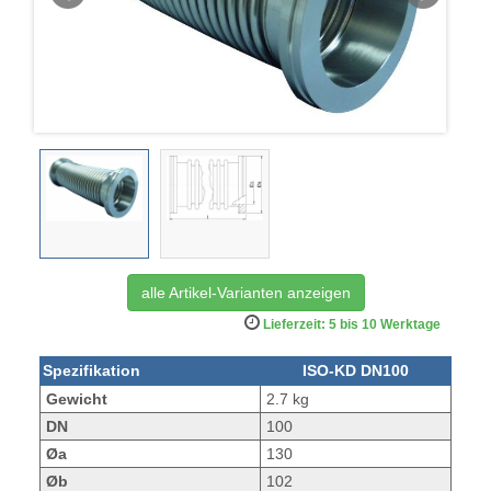
alle Artikel-Varianten anzeigen
Lieferzeit: 5 bis 10 Werktage
Spezifikation
ISO-KD DN100
Gewicht
2.7 kg
DN
100
Øa
130
Øb
102