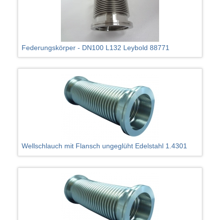
Federungskörper - DN100 L132 Leybold 88771
Wellschlauch mit Flansch ungeglüht Edelstahl 1.4301