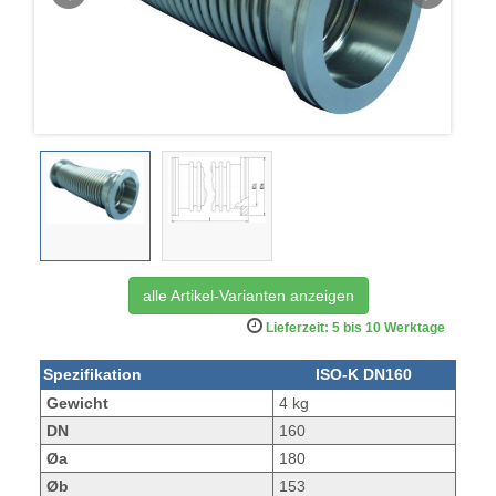
alle Artikel-Varianten anzeigen
Lieferzeit: 5 bis 10 Werktage
Spezifikation
ISO-K DN160
Gewicht
4 kg
DN
160
Øa
180
Øb
153