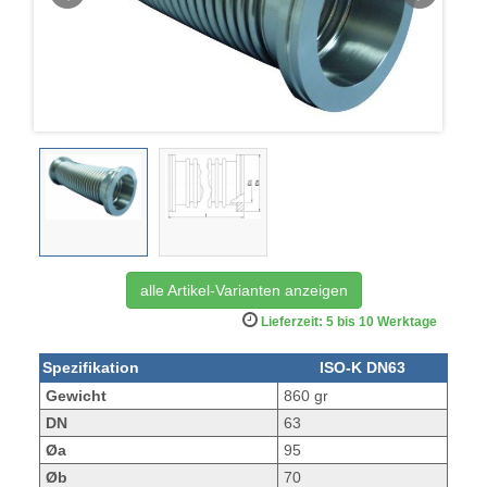
alle Artikel-Varianten anzeigen
Lieferzeit: 5 bis 10 Werktage
Spezifikation
ISO-K DN63
Gewicht
860 gr
DN
63
Øa
95
Øb
70