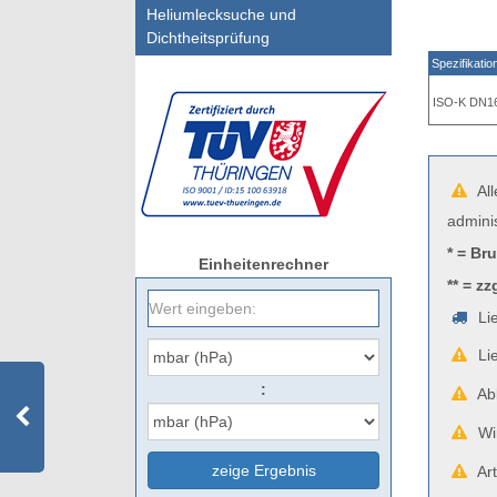
Heliumlecksuche und
Dichtheitsprüfung
Spezifikatio
ISO-K DN1
All
admini
* = Br
Einheitenrechner
** = zz
Lie
Lie
:
Abb
Wir
zeige Ergebnis
Art