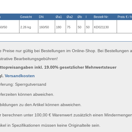
n
Gewicht
DN
Øa1
Øa2
Øb
l
Bestell-Nr:
Preis € / 
60/50
2.26 kg
160/50
180
75
50
50
KD021130
e Preise nur gültig bei Bestellungen im Online-Shop. Bei Bestellungen
strative Bearbeitungsgebühren!
uttopreisangaben inkl. 19.00% gesetzlicher Mehrwertsteuer
gl.
Versandkosten
ferung: Sperrgutversand
ferzeiten können abweichen.
ildungen zu den Artikel können abweichen.
 berechnen unter 100,00 € Warenwert zusätzlich einen Mindermengen
ikel in Spezifikationen müssen keine Originalteile sein.