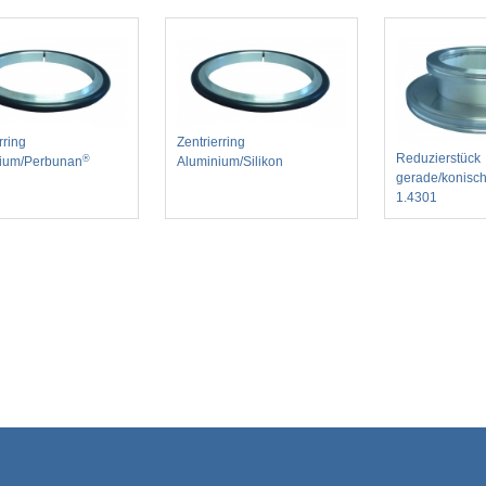
rring
Zentrierring
Reduzierstück
®
ium/Perbunan
Aluminium/Silikon
gerade/konisch
1.4301