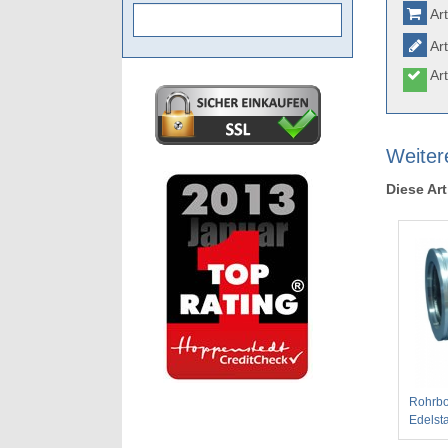
Art
Art
Art
Weiter
Diese Art
Rohrbo
Edelst