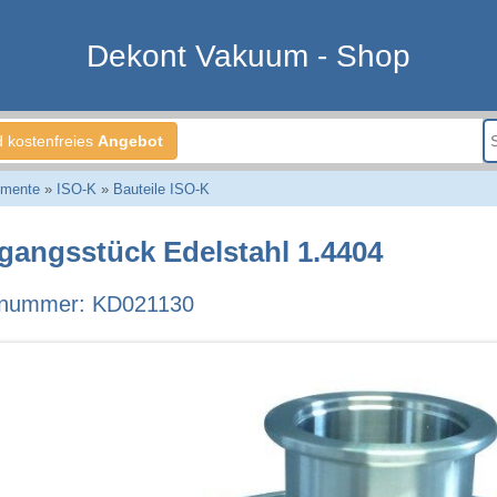
Dekont Vakuum - Shop
d kostenfreies
Angebot
emente
»
ISO-K
»
Bauteile ISO-K
gangsstück Edelstahl 1.4404
lnummer: KD021130