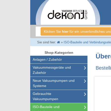
Klicken Sie
hier
für ein unverbindliches un
Sie sind hier:
»
ISO-Bauteile und Verbindungsel
Shop-Kategorien
Über
Anlagen / Zubehör
Bestel
Vakuummessgeräte und
Zubehör
Neue Vakuumpumpen und
Systeme
Gebrauchte
Vakuumpumpen
ISO-Bauteile und