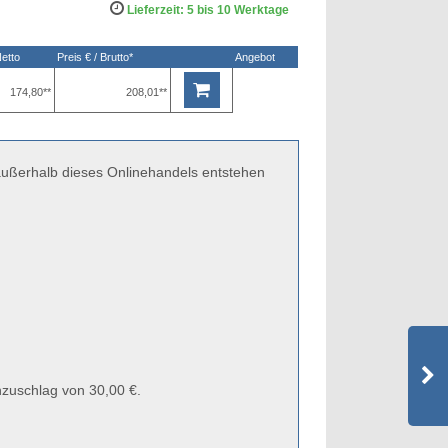
Lieferzeit: 5 bis 10 Werktage
Netto
Preis € / Brutto*
Angebot
174,80**
208,01**
 außerhalb dieses Onlinehandels entstehen
zuschlag von 30,00 €.