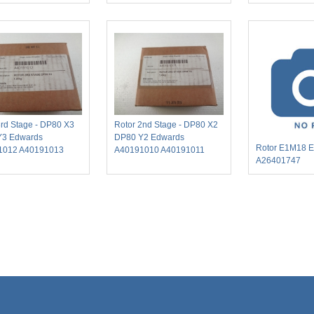
3rd Stage - DP80 X3
Rotor 2nd Stage - DP80 X2
Y3 Edwards
DP80 Y2 Edwards
Rotor E1M18 
1012 A40191013
A40191010 A40191011
A26401747