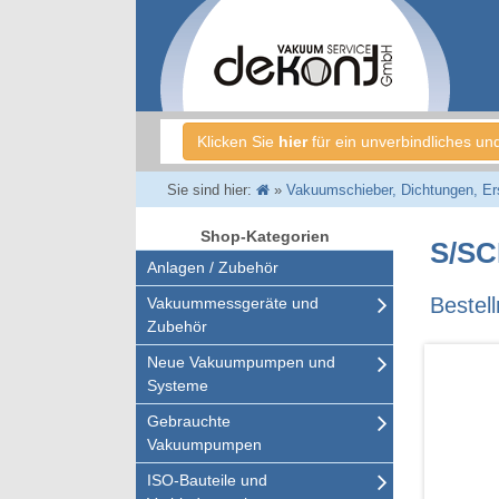
Klicken Sie
hier
für ein unverbindliches un
Sie sind hier:
»
Vakuumschieber, Dichtungen, Ersa
Shop-Kategorien
S/SC
Anlagen / Zubehör
Bestel
Vakuummessgeräte und
Zubehör
Neue Vakuumpumpen und
Systeme
Gebrauchte
Vakuumpumpen
ISO-Bauteile und