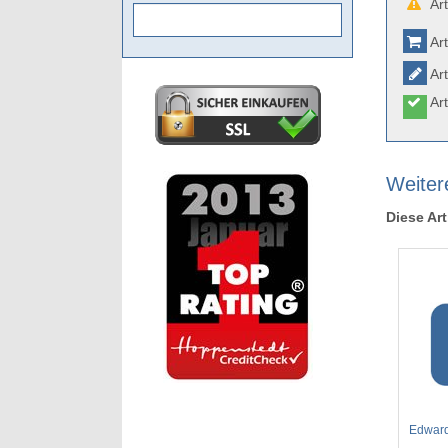
Art
Art
Art
Art
Weiter
Diese Art
Edwards