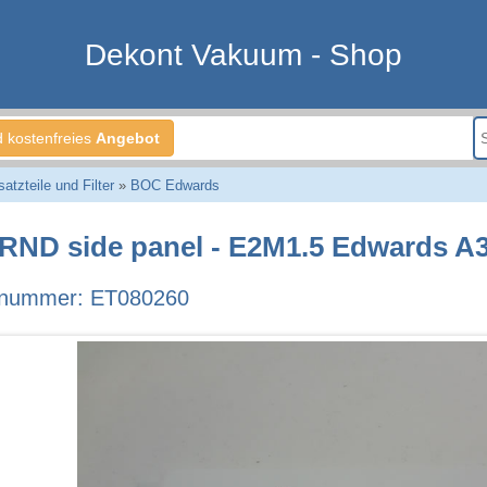
Dekont Vakuum - Shop
d kostenfreies
Angebot
tzteile und Filter
»
BOC Edwards
RND side panel - E2M1.5 Edwards A
lnummer: ET080260