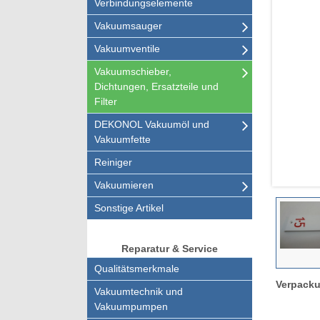
Verbindungselemente
Vakuumsauger
Vakuumventile
Vakuumschieber,
Dichtungen, Ersatzteile und
Filter
DEKONOL Vakuumöl und
Vakuumfette
Reiniger
Vakuumieren
Sonstige Artikel
Reparatur & Service
Qualitätsmerkmale
Verpacku
Vakuumtechnik und
Vakuumpumpen