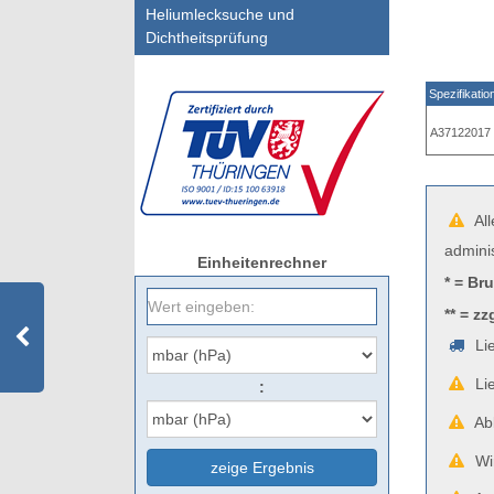
Heliumlecksuche und
Dichtheitsprüfung
Spezifikatio
A37122017
All
admini
Einheitenrechner
* = Br
** = zz
Lie
Lie
:
Abb
Wir
zeige Ergebnis