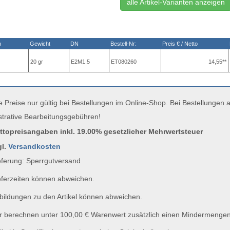
alle Artikel-Varianten anzeigen
n
Gewicht
DN
Bestell-Nr:
Preis € / Netto
20 gr
E2M1.5
ET080260
14,55**
e Preise nur gültig bei Bestellungen im Online-Shop. Bei Bestellungen
strative Bearbeitungsgebühren!
uttopreisangaben inkl. 19.00% gesetzlicher Mehrwertsteuer
gl.
Versandkosten
ferung: Sperrgutversand
ferzeiten können abweichen.
ildungen zu den Artikel können abweichen.
 berechnen unter 100,00 € Warenwert zusätzlich einen Mindermengen