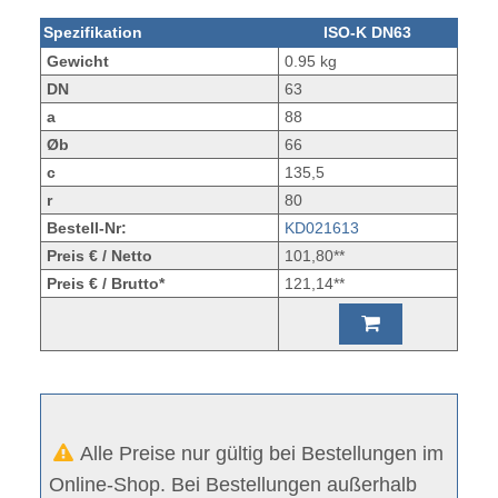
Spezifikation
ISO-K DN63
Gewicht
0.95 kg
DN
63
a
88
Øb
66
c
135,5
r
80
Bestell-Nr:
KD021613
Preis € / Netto
101,80**
Preis € / Brutto*
121,14**
Alle Preise nur gültig bei Bestellungen im
Online-Shop. Bei Bestellungen außerhalb