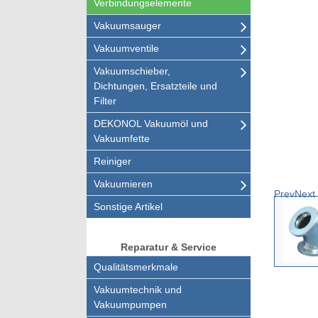
Verbindungselemente
Vakuumsauger
Vakuumventile
Vakuumschieber,
Dichtungen, Ersatzteile und
Filter
DEKONOL Vakuumöl und
Vakuumfette
Reiniger
Vakuumieren
Prev
Next
Sonstige Artikel
Reparatur & Service
Qualitätsmerkmale
Vakuumtechnik und
Vakuumpumpen