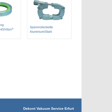
ing
Spannrollenkette
®
645/Viton
Aluminium/Stahl
Dekont Vakuum Service Erfurt