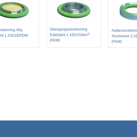
Übergangszentrierring
entrierring 40µ
Außenzentrierr
®
Edelstahl 1.4301/Viton
ahl 1.4301/EPDM
Aluminium 3.1
(FKM)
(FKM)