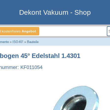
Dekont Vakuum - Shop
d kostenfreies
Angebot
emente
»
ISO-KF
»
Bauteile
bogen 45° Edelstahl 1.4301
lnummer: KF011054