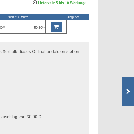
Lieferzeit: 5 bis 10 Werktage
Preis € / Brutto*
Angebot
00**
59,50**
 außerhalb dieses Onlinehandels entstehen
zuschlag von 30,00 €.