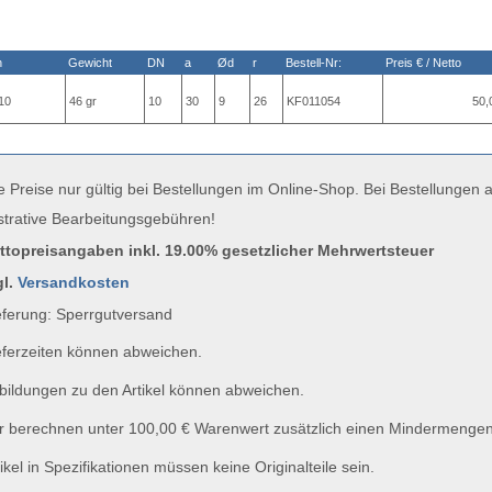
n
Gewicht
DN
a
Ød
r
Bestell-Nr:
Preis € / Netto
10
46 gr
10
30
9
26
KF011054
50,
e Preise nur gültig bei Bestellungen im Online-Shop. Bei Bestellungen
strative Bearbeitungsgebühren!
uttopreisangaben inkl. 19.00% gesetzlicher Mehrwertsteuer
gl.
Versandkosten
ferung: Sperrgutversand
ferzeiten können abweichen.
ildungen zu den Artikel können abweichen.
 berechnen unter 100,00 € Warenwert zusätzlich einen Mindermengen
ikel in Spezifikationen müssen keine Originalteile sein.