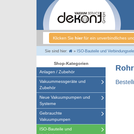
Klicken Sie
hier
für ein unverbindliches un
Sie sind hier:
»
ISO-Bauteile und Verbindungsel
Shop-Kategorien
Rohr
Anlagen / Zubehör
Bestel
Vakuummessgeräte und
Zubehör
Neue Vakuumpumpen und
Systeme
Gebrauchte
Vakuumpumpen
ISO-Bauteile und