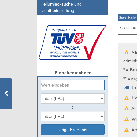
Heliumlecksuche und
Dichtheitsprüfung
Spezifikatio
ISO-KF DN
All
admini
* = Br
Einheitenrechner
** = zz
Lie
Lie
:
Abb
Wir
zeige Ergebnis
Art