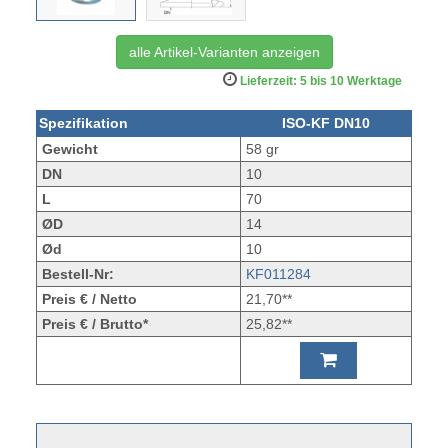
alle Artikel-Varianten anzeigen
Lieferzeit: 5 bis 10 Werktage
Spezifikation
ISO-KF DN10
Gewicht
58 gr
DN
10
L
70
ØD
14
Ød
10
Bestell-Nr:
KF011284
Preis € / Netto
21,70**
Preis € / Brutto*
25,82**