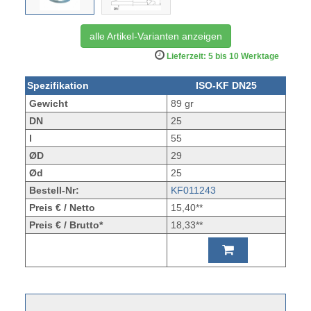
alle Artikel-Varianten anzeigen
Lieferzeit: 5 bis 10 Werktage
Spezifikation
ISO-KF DN25
Gewicht
89 gr
DN
25
l
55
ØD
29
Ød
25
Bestell-Nr:
KF011243
Preis € / Netto
15,40**
Preis € / Brutto*
18,33**