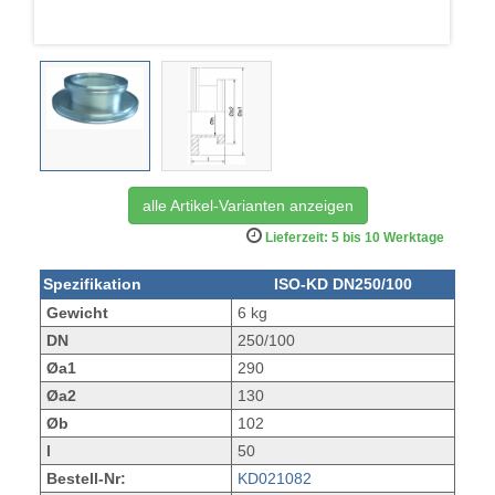
alle Artikel-Varianten anzeigen
Lieferzeit: 5 bis 10 Werktage
Spezifikation
ISO-KD DN250/100
Gewicht
6 kg
DN
250/100
Øa1
290
Øa2
130
Øb
102
l
50
Bestell-Nr:
KD021082