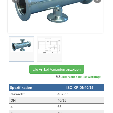
alle Artikel-Varianten anzeigen
Lieferzeit: 5 bis 10 Werktage
Spezifikation
ISO-KF DN40/16
Gewicht
487 gr
DN
40/16
a
65
b
40