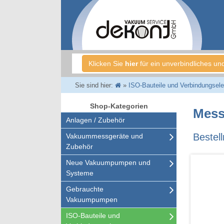
Klicken Sie
hier
für ein unverbindliches un
Sie sind hier:
»
ISO-Bauteile und Verbindungsel
Shop-Kategorien
Mess
Anlagen / Zubehör
Beste
Vakuummessgeräte und
Zubehör
Neue Vakuumpumpen und
Systeme
Gebrauchte
Vakuumpumpen
ISO-Bauteile und