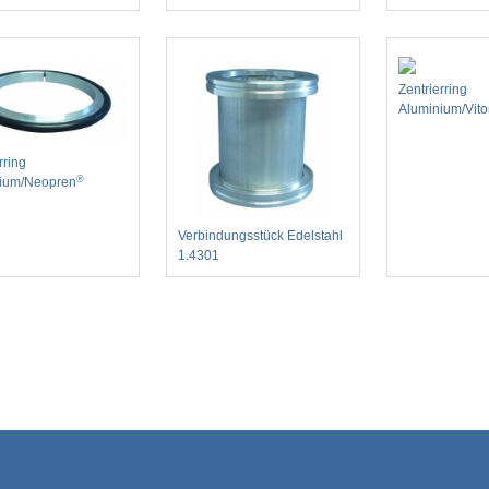
Zentrierring
Aluminium/Vit
rring
®
ium/Neopren
Verbindungsstück Edelstahl
1.4301