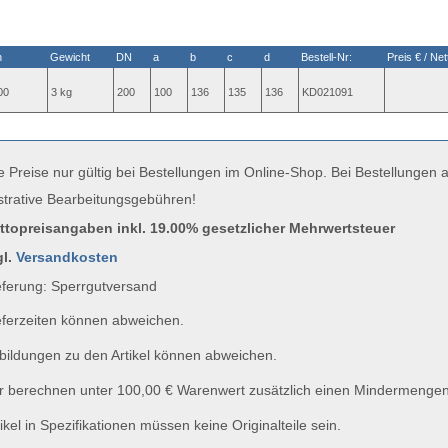
n
Gewicht
DN
a
b
c
d
Bestell-Nr:
Preis € / Net
00
3 kg
200
100
136
135
136
KD021091
e Preise nur gültig bei Bestellungen im Online-Shop. Bei Bestellungen
strative Bearbeitungsgebühren!
uttopreisangaben inkl. 19.00% gesetzlicher Mehrwertsteuer
gl.
Versandkosten
ferung: Sperrgutversand
ferzeiten können abweichen.
ildungen zu den Artikel können abweichen.
 berechnen unter 100,00 € Warenwert zusätzlich einen Mindermengen
ikel in Spezifikationen müssen keine Originalteile sein.