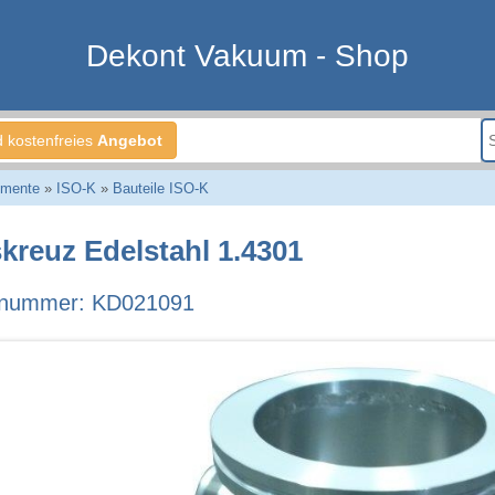
Dekont Vakuum - Shop
d kostenfreies
Angebot
emente
»
ISO-K
»
Bauteile ISO-K
kreuz Edelstahl 1.4301
llnummer: KD021091