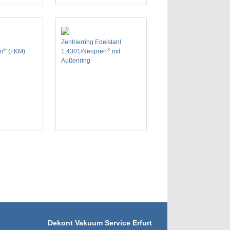
Zentrierring Edelstahl
®
®
on
(FKM)
1.4301/Neopren
mit
Außenring
Dekont Vakuum Service Erfurt