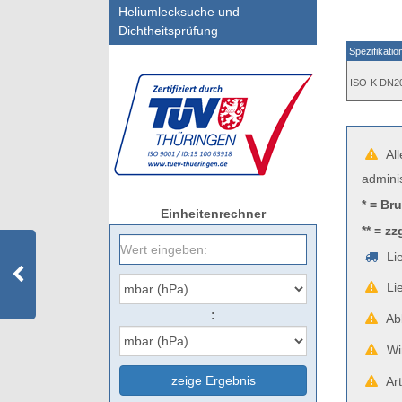
Heliumlecksuche und
Dichtheitsprüfung
Spezifikatio
ISO-K DN2
All
admini
* = Br
Einheitenrechner
** = zz
Lie
Lie
:
Abb
Wir
zeige Ergebnis
Art