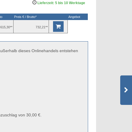
Lieferzeit: 5 bis 10 Werktage
to
Preis € / Brutto*
Angebot
615,30**
732,21**
 außerhalb dieses Onlinehandels entstehen
zuschlag von 30,00 €.