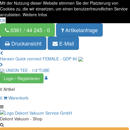
Mit der Nutzung dieser Website stimmen Sie der Platzierung von
Cookies zu, die wir einsetzen, um einen benutzerfreundlichen Service
anzubieten.
Weitere Infos
OK
0361 / 44 245 - 0
Artikelanfrage
Druckansicht
E-Mail
Hansen Quick connect FEMALE - QDP 80
UNION TEE - 1/4"TUBE
Login / Registrieren
0 Artikel
0
Warenkorb
Dekont Vakuum - Shop