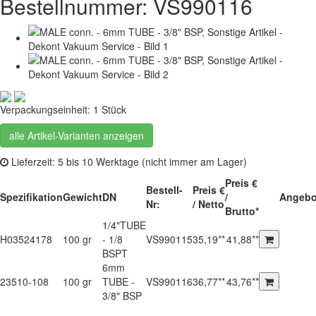
Bestellnummer: VS990116
Verpackungseinheit: 1 Stück
alle Artikel-Varianten anzeigen
Lieferzeit: 5 bis 10 Werktage (nicht immer am Lager)
Preis €
Bestell-
Preis €
Spezifikation
Gewicht
DN
/
Angebo
Nr:
/ Netto
Brutto*
1/4"TUBE
H03524178
100 gr
- 1/8
VS990115
35,19**
41,88**
BSPT
6mm
23510-108
100 gr
TUBE -
VS990116
36,77**
43,76**
3/8" BSP