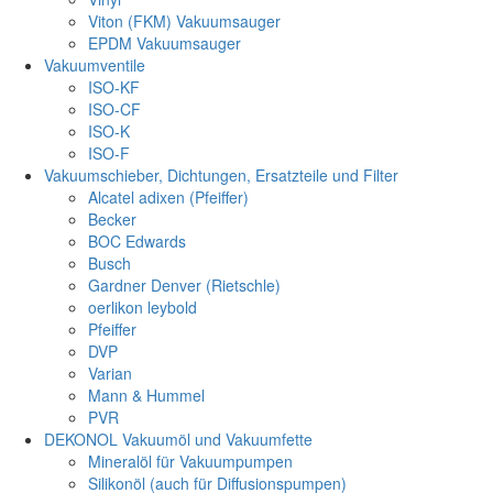
Viton (FKM) Vakuumsauger
EPDM Vakuumsauger
Vakuumventile
ISO-KF
ISO-CF
ISO-K
ISO-F
Vakuumschieber, Dichtungen, Ersatzteile und Filter
Alcatel adixen (Pfeiffer)
Becker
BOC Edwards
Busch
Gardner Denver (Rietschle)
oerlikon leybold
Pfeiffer
DVP
Varian
Mann & Hummel
PVR
DEKONOL Vakuumöl und Vakuumfette
Mineralöl für Vakuumpumpen
Silikonöl (auch für Diffusionspumpen)