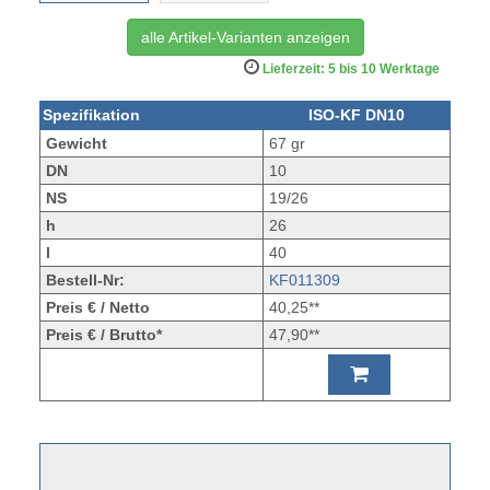
alle Artikel-Varianten anzeigen
Lieferzeit: 5 bis 10 Werktage
Spezifikation
ISO-KF DN10
Gewicht
67 gr
DN
10
NS
19/26
h
26
l
40
Bestell-Nr:
KF011309
Preis € / Netto
40,25**
Preis € / Brutto*
47,90**