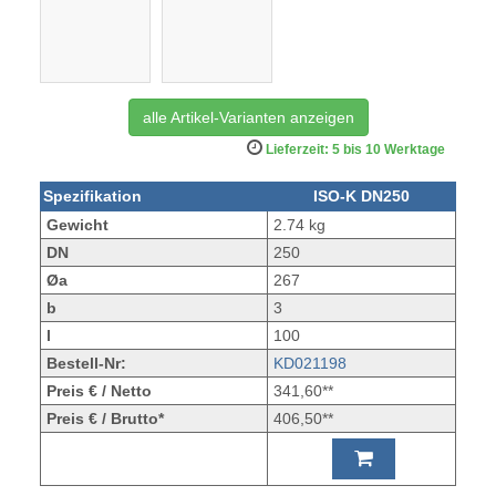
alle Artikel-Varianten anzeigen
Lieferzeit: 5 bis 10 Werktage
Spezifikation
ISO-K DN250
Gewicht
2.74 kg
DN
250
Øa
267
b
3
l
100
Bestell-Nr:
KD021198
Preis € / Netto
341,60**
Preis € / Brutto*
406,50**