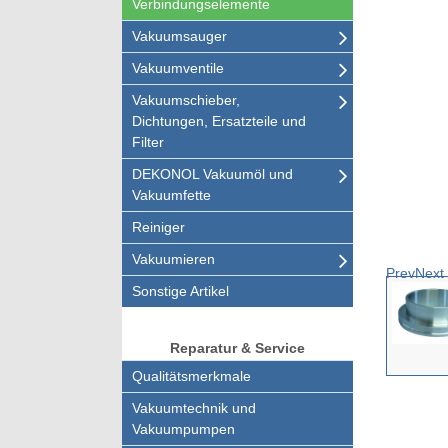
Verbindungselemente
Vakuumsauger
Vakuumventile
Vakuumschieber,
Dichtungen, Ersatzteile und
Filter
DEKONOL Vakuumöl und
Vakuumfette
Reiniger
Vakuumieren
Prev
Next
Sonstige Artikel
Reparatur & Service
Qualitätsmerkmale
Vakuumtechnik und
Vakuumpumpen