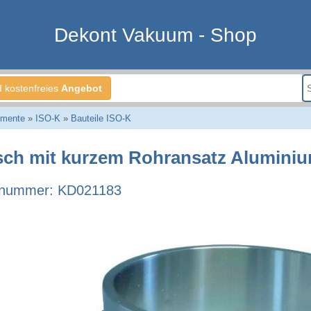
Dekont Vakuum - Shop
d kostenfreies
Angebot
emente
»
ISO-K
»
Bauteile ISO-K
sch mit kurzem Rohransatz Aluminiu
lnummer: KD021183