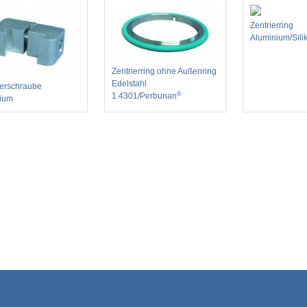
Zentrierring
Aluminium/Sili
Zentrierring ohne Außenring
Edelstahl
erschraube
®
1.4301/Perbunan
ium