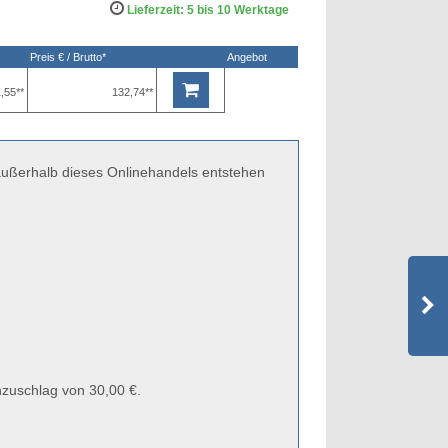
Lieferzeit: 5 bis 10 Werktage
Preis € / Brutto*
Angebot
,55**
132,74**
 außerhalb dieses Onlinehandels entstehen
zuschlag von 30,00 €.