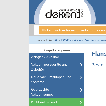
Klicken Sie
hier
für ein unverbindliches un
Sie sind hier:
»
ISO-Bauteile und Verbindungsel
Shop-Kategorien
Flan
Anlagen / Zubehör
Bestel
Vakuummessgeräte und
Zubehör
Neue Vakuumpumpen und
Systeme
Gebrauchte
Vakuumpumpen
ISO-Bauteile und