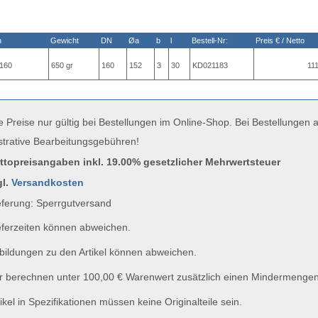
n
Gewicht
DN
Øa
b
l
Bestell-Nr:
Preis € / Netto
160
650 gr
160
152
3
30
KD021183
111
e Preise nur gültig bei Bestellungen im Online-Shop. Bei Bestellungen
strative Bearbeitungsgebühren!
uttopreisangaben inkl. 19.00% gesetzlicher Mehrwertsteuer
gl.
Versandkosten
ferung: Sperrgutversand
ferzeiten können abweichen.
ildungen zu den Artikel können abweichen.
 berechnen unter 100,00 € Warenwert zusätzlich einen Mindermengen
ikel in Spezifikationen müssen keine Originalteile sein.