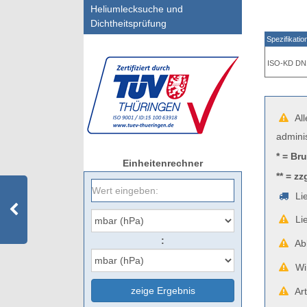
Heliumlecksuche und
Dichtheitsprüfung
Spezifikatio
ISO-KD DN
All
admini
* = Br
Einheitenrechner
** = zz
Lie
Lie
:
Abb
Wir
zeige Ergebnis
Art