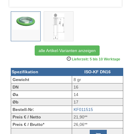
alle Artikel-Varianten anzeigen
Lieferzeit: 5 bis 10 Werktage
Spezifikation
ISO-KF DN16
Gewicht
8 gr
DN
16
Øa
14
Øb
17
Bestell-Nr:
KF011515
Preis € / Netto
21,90**
Preis € / Brutto*
26,06**