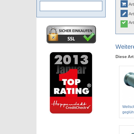
Art
Art
Art
Weiter
Diese Art
Wellsc
geglüh