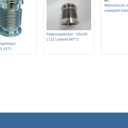
Wellschlauch m
ungeglüht Edel
Federungskörper - DN100
L132 Leybold 88771
ngskörper
/1.4571