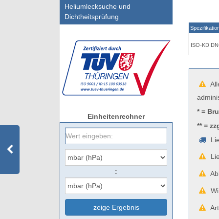
Heliumlecksuche und
Dichtheitsprüfung
Spezifikatio
ISO-KD DN
All
admini
* = Br
Einheitenrechner
** = zz
Lie
Lie
:
Abb
Wir
zeige Ergebnis
Art