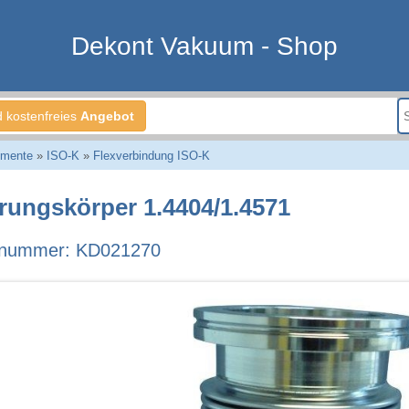
Dekont Vakuum - Shop
d kostenfreies
Angebot
emente
»
ISO-K
»
Flexverbindung ISO-K
rungskörper 1.4404/1.4571
llnummer: KD021270