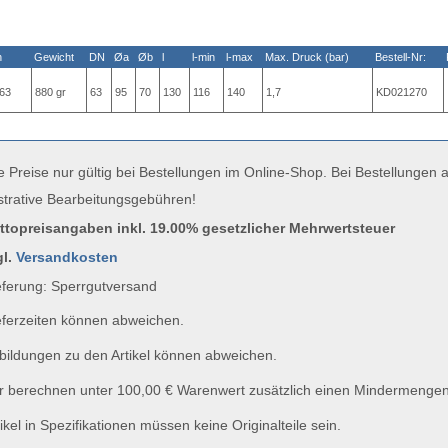
n
Gewicht
DN
Øa
Øb
l
l-min
l-max
Max. Druck (bar)
Bestell-Nr:
63
880 gr
63
95
70
130
116
140
1,7
KD021270
e Preise nur gültig bei Bestellungen im Online-Shop. Bei Bestellungen
strative Bearbeitungsgebühren!
uttopreisangaben inkl. 19.00% gesetzlicher Mehrwertsteuer
gl.
Versandkosten
ferung: Sperrgutversand
ferzeiten können abweichen.
ildungen zu den Artikel können abweichen.
 berechnen unter 100,00 € Warenwert zusätzlich einen Mindermengen
ikel in Spezifikationen müssen keine Originalteile sein.