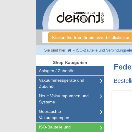
Klicken Sie
hier
für ein unverbindliches un
Sie sind hier:
»
ISO-Bauteile und Verbindungsel
Shop-Kategorien
Fede
Anlagen / Zubehör
Beste
Vakuummessgeräte und
Zubehör
Neue Vakuumpumpen und
Systeme
Gebrauchte
Vakuumpumpen
ISO-Bauteile und