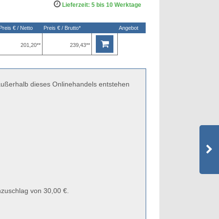
Lieferzeit: 5 bis 10 Werktage
Preis € / Netto
Preis € / Brutto*
Angebot
201,20**
239,43**
 außerhalb dieses Onlinehandels entstehen
zuschlag von 30,00 €.