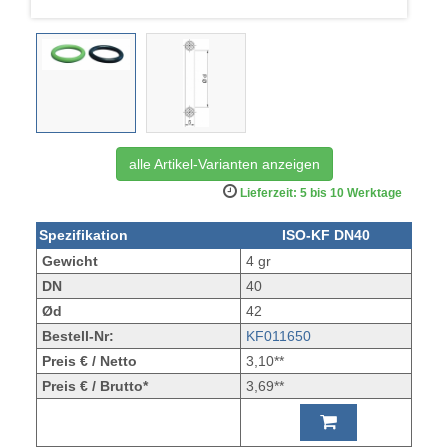
alle Artikel-Varianten anzeigen
Lieferzeit: 5 bis 10 Werktage
Spezifikation
ISO-KF DN40
Gewicht
4 gr
DN
40
Ød
42
Bestell-Nr:
KF011650
Preis € / Netto
3,10**
Preis € / Brutto*
3,69**