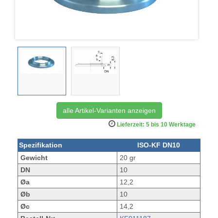
alle Artikel-Varianten anzeigen
Lieferzeit: 5 bis 10 Werktage
Spezifikation
ISO-KF DN10
Gewicht
20 gr
DN
10
Øa
12,2
Øb
10
Øc
14,2