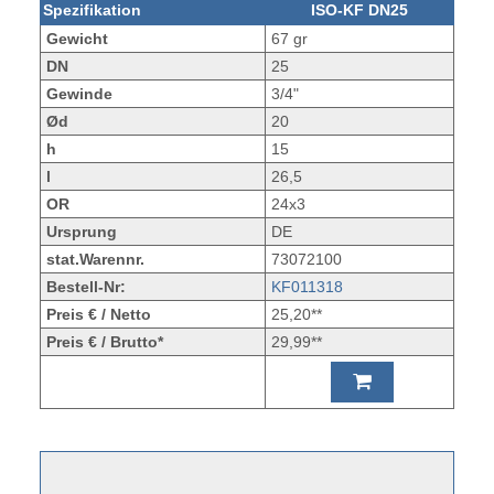
Spezifikation
ISO-KF DN25
Gewicht
67 gr
DN
25
Gewinde
3/4"
Ød
20
h
15
l
26,5
OR
24x3
Ursprung
DE
stat.Warennr.
73072100
Bestell-Nr:
KF011318
Preis € / Netto
25,20**
Preis € / Brutto*
29,99**