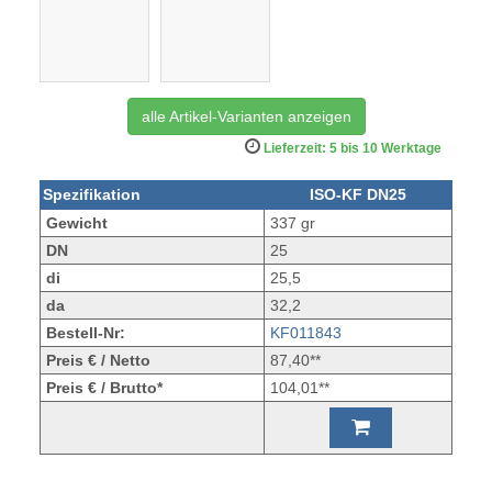
alle Artikel-Varianten anzeigen
Lieferzeit: 5 bis 10 Werktage
Spezifikation
ISO-KF DN25
Gewicht
337 gr
DN
25
di
25,5
da
32,2
Bestell-Nr:
KF011843
Preis € / Netto
87,40**
Preis € / Brutto*
104,01**