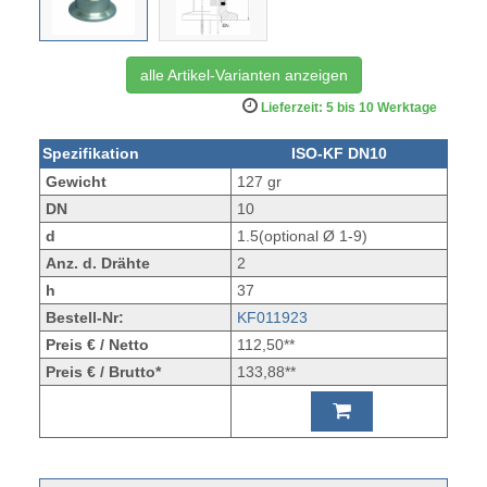
alle Artikel-Varianten anzeigen
Lieferzeit: 5 bis 10 Werktage
Spezifikation
ISO-KF DN10
Gewicht
127 gr
DN
10
d
1.5(optional Ø 1-9)
Anz. d. Drähte
2
h
37
Bestell-Nr:
KF011923
Preis € / Netto
112,50**
Preis € / Brutto*
133,88**