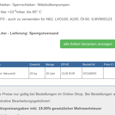
hieber- Sperrschieber- Wälzkolbenpumpen
-4
0
klar <10
mbar, bis 80° C
. P3 - auch zu verwenden für N62, LVO100, A100, Öl-60, ILMV800123
Liter - Lieferung: Sperrgutversand
alle Artikel-Varianten anzeigen
n
Gewicht
Menge
EP/VE
Bestell-Nr:
Preis € /
hes Vakuumöl
20 kg
20 Liter
13,00 EUR
VO160003
e Preise nur gültig bei Bestellungen im Online-Shop. Bei Bestellungen
strative Bearbeitungsgebühren!
uttopreisangaben inkl. 19.00% gesetzlicher Mehrwertsteuer