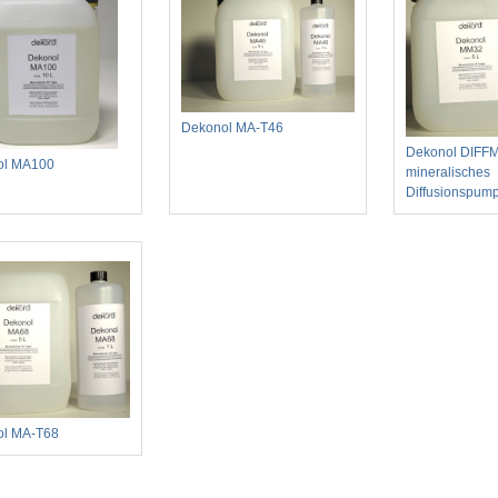
Dekonol MA-T46
Dekonol DIFF
ol MA100
mineralisches
Diffusionspum
ol MA-T68