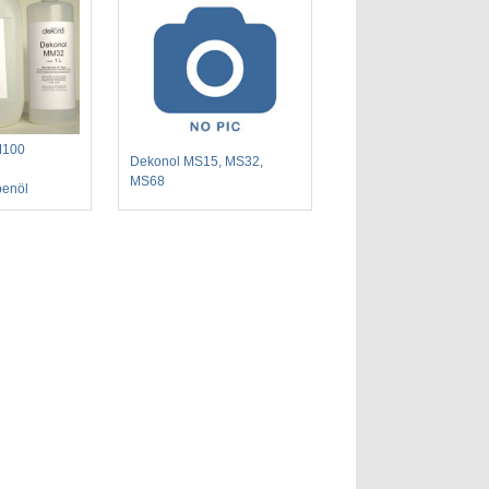
M100
Dekonol MS15, MS32,
MS68
penöl