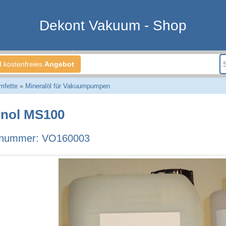
Dekont Vakuum - Shop
d kostenfreies
Angebot
fette
»
Mineralöl für Vakuumpumpen
nol MS100
llnummer: VO160003