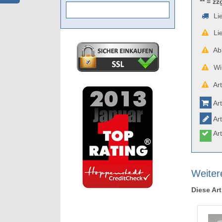
** = zz
Lie
Lie
Abb
Wir
Art
Art
Art
Art
Weiter
Diese Art