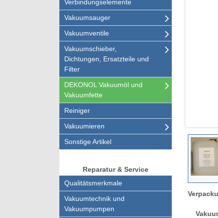
Verbindungselemente
Vakuumsauger
Vakuumventile
Vakuumschieber,
Dichtungen, Ersatzteile und
Filter
DEKONOL Vakuumöl und
Vakuumfette
Reiniger
Vakuumieren
Sonstige Artikel
Reparatur & Service
Qualitätsmerkmale
Verpackun
Vakuumtechnik und
Vakuumpumpen
Vakuu