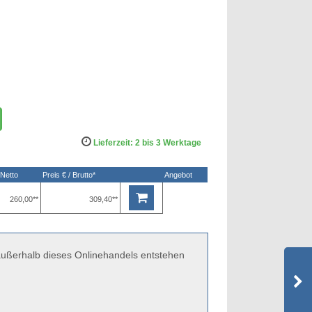
Lieferzeit: 2 bis 3 Werktage
 Netto
Preis € / Brutto*
Angebot
260,00**
309,40**
 außerhalb dieses Onlinehandels entstehen