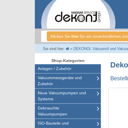
Klicken Sie
hier
für ein unverbindliches un
Sie sind hier:
»
DEKONOL Vakuumöl und Vakuum
Shop-Kategorien
Deko
Anlagen / Zubehör
Beste
Vakuummessgeräte und
Zubehör
Neue Vakuumpumpen und
Systeme
Gebrauchte
Vakuumpumpen
ISO-Bauteile und