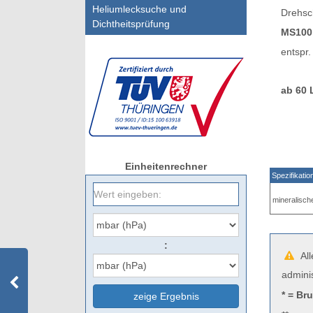
Heliumlecksuche und
Drehsc
Dichtheitsprüfung
MS10
entspr
ab 60 
Einheitenrechner
Spezifikatio
mineralisc
:
All
admini
* = Br
zeige Ergebnis