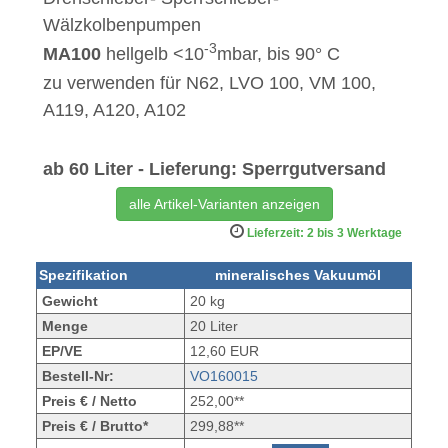
Wälzkolbenpumpen
-3
MA100
hellgelb <10
mbar, bis 90° C
zu verwenden für N62, LVO 100, VM 100,
A119, A120, A102
ab 60 Liter - Lieferung: Sperrgutversand
alle Artikel-Varianten anzeigen
Lieferzeit: 2 bis 3 Werktage
Spezifikation
mineralisches Vakuumöl
Gewicht
20 kg
Menge
20 Liter
EP/VE
12,60 EUR
Bestell-Nr:
VO160015
Preis € / Netto
252,00**
Preis € / Brutto*
299,88**