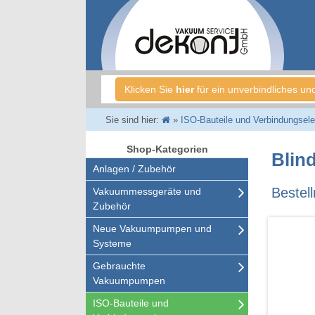
Klicken Sie
hier
für ein unverbindliches un
Sie sind hier:
»
ISO-Bauteile und Verbindungsel
Shop-Kategorien
Blin
Anlagen / Zubehör
Bestel
Vakuummessgeräte und
Zubehör
Neue Vakuumpumpen und
Systeme
Gebrauchte
Vakuumpumpen
ISO-Bauteile und