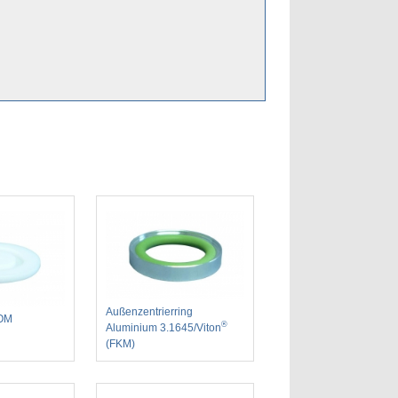
Außenzentrierring
POM
®
Aluminium 3.1645/Viton
(FKM)