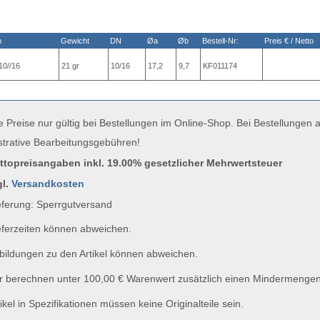
n
Gewicht
DN
Øa
Øb
Bestell-Nr:
Preis € / Netto
0//16
21 gr
10/16
17,2
9,7
KF011174
e Preise nur gültig bei Bestellungen im Online-Shop. Bei Bestellungen
strative Bearbeitungsgebühren!
uttopreisangaben inkl. 19.00% gesetzlicher Mehrwertsteuer
gl.
Versandkosten
ferung: Sperrgutversand
ferzeiten können abweichen.
ildungen zu den Artikel können abweichen.
 berechnen unter 100,00 € Warenwert zusätzlich einen Mindermengen
ikel in Spezifikationen müssen keine Originalteile sein.