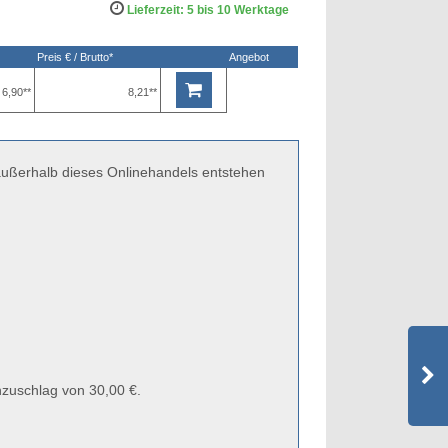
Lieferzeit: 5 bis 10 Werktage
Preis € / Brutto*
Angebot
6,90**
8,21**
 außerhalb dieses Onlinehandels entstehen
zuschlag von 30,00 €.