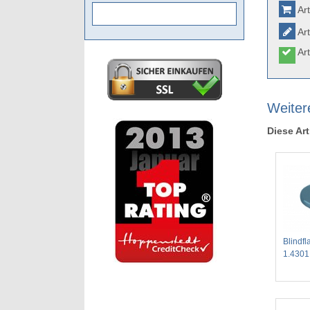
Art
Art
Art
Weitere
Diese Art
Blindfl
1.4301