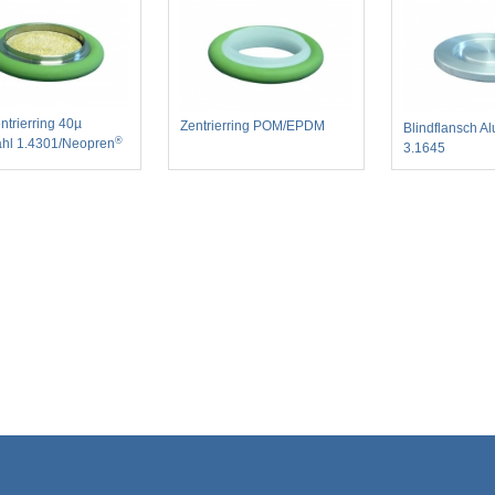
entrierring 40µ
Zentrierring POM/EPDM
Blindflansch A
®
ahl 1.4301/Neopren
3.1645