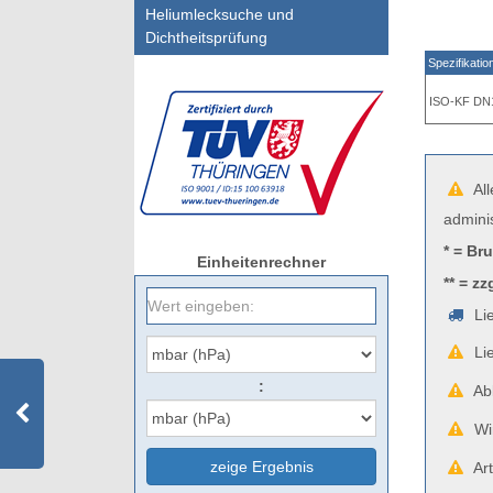
Heliumlecksuche und
Dichtheitsprüfung
Spezifikatio
ISO-KF DN1
All
admini
* = Br
Einheitenrechner
** = zz
Lie
Lie
:
Abb
Wir
zeige Ergebnis
Art