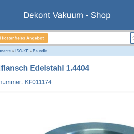
Dekont Vakuum - Shop
d kostenfreies
Angebot
emente
»
ISO-KF
»
Bauteile
dflansch Edelstahl 1.4404
lnummer: KF011174