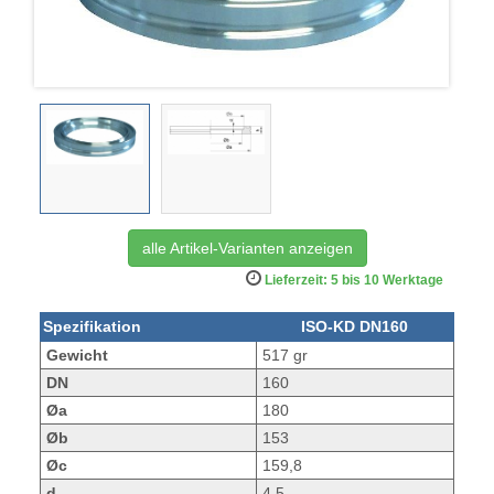
alle Artikel-Varianten anzeigen
Lieferzeit: 5 bis 10 Werktage
Spezifikation
ISO-KD DN160
Gewicht
517 gr
DN
160
Øa
180
Øb
153
Øc
159,8
d
4,5