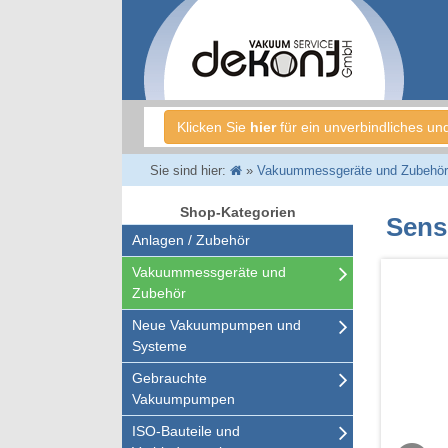
Klicken Sie
hier
für ein unverbindliches un
Sie sind hier:
»
Vakuummessgeräte und Zubehör
Shop-Kategorien
Sens
Anlagen / Zubehör
Vakuummessgeräte und
Zubehör
Neue Vakuumpumpen und
Systeme
Gebrauchte
Vakuumpumpen
ISO-Bauteile und