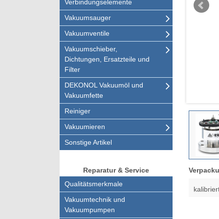
Verbindungselemente
Vakuumsauger
Vakuumventile
Vakuumschieber,
Dichtungen, Ersatzteile und
Filter
DEKONOL Vakuumöl und
Vakuumfette
Reiniger
Vakuumieren
Sonstige Artikel
Verpacku
Reparatur & Service
Qualitätsmerkmale
kalibri
Vakuumtechnik und
Vakuumpumpen