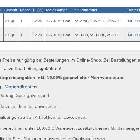
n
Gewicht
Menge
EP/VE
Abmessungen
für Transmitter
Bestell-
200 gr
1
Stück
26 x 18 x 11 cm
VSM79D, VSM79DL, VSM79E
MG960
200 gr
1
Stück
26 x 18 x 11 cm
VSH89D, VSH89DL, VSH89E
MG960
e Preise nur gültig bei Bestellungen im Online-Shop. Bei Bestellungen
strative Bearbeitungsgebühren!
uttopreisangaben inkl. 19.00% gesetzlicher Mehrwertsteuer
gl.
Versandkosten
ferung: Sperrgutversand
ferzeiten können abweichen.
ildungen zu den Artikel können abweichen.
 berechnen unter 100,00 € Warenwert zusätzlich einen Mindermengen
ikel in Spezifikationen müssen keine Originalteile sein.