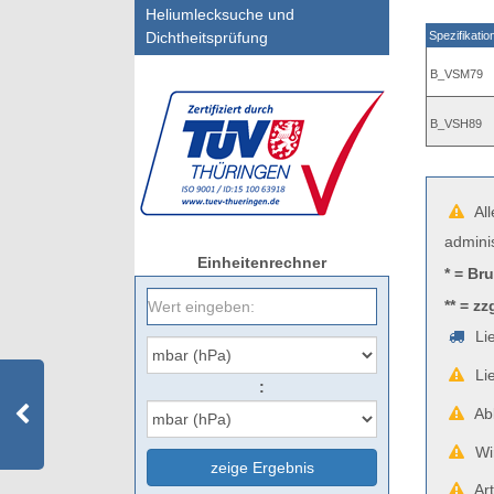
Heliumlecksuche und
Dichtheitsprüfung
Spezifikatio
B_VSM79
B_VSH89
All
admini
Einheitenrechner
* = Br
** = zz
Lie
Lie
:
Abb
Wir
zeige Ergebnis
Art