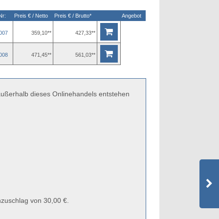
Nr:
Preis € / Netto
Preis € / Brutto*
Angebot
007
359,10**
427,33**
008
471,45**
561,03**
 außerhalb dieses Onlinehandels entstehen
zuschlag von 30,00 €.