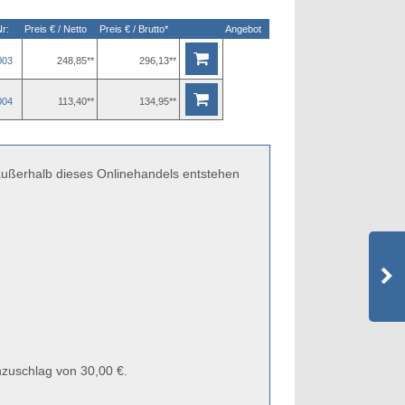
Nr:
Preis € / Netto
Preis € / Brutto*
Angebot
003
248,85**
296,13**
004
113,40**
134,95**
 außerhalb dieses Onlinehandels entstehen
zuschlag von 30,00 €.