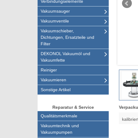
Verbindungselemente
Vakuumsauger
Vakuumventile
Vakuumschieber,
Dichtungen, Ersatzteile und
Filter
DEKONOL Vakuumöl und
Vakuumfette
Reiniger
Vakuumieren
Sonstige Artikel
Verpacku
Reparatur & Service
Qualitätsmerkmale
kalibri
Vakuumtechnik und
Vakuumpumpen