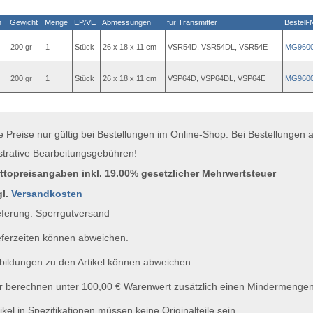
n
Gewicht
Menge
EP/VE
Abmessungen
für Transmitter
Bestell-
200 gr
1
Stück
26 x 18 x 11 cm
VSR54D, VSR54DL, VSR54E
MG960
200 gr
1
Stück
26 x 18 x 11 cm
VSP64D, VSP64DL, VSP64E
MG960
e Preise nur gültig bei Bestellungen im Online-Shop. Bei Bestellungen
strative Bearbeitungsgebühren!
uttopreisangaben inkl. 19.00% gesetzlicher Mehrwertsteuer
gl.
Versandkosten
ferung: Sperrgutversand
ferzeiten können abweichen.
ildungen zu den Artikel können abweichen.
 berechnen unter 100,00 € Warenwert zusätzlich einen Mindermengen
ikel in Spezifikationen müssen keine Originalteile sein.