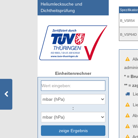
Heliumlecksuche und
Dichtheitsprüfung
Spezifikatio
B_VSR54
B_VSP64D
All
admini
Einheitenrechner
* = Br
** = zz
Lie
Lie
:
Abb
Wir
zeige Ergebnis
Art