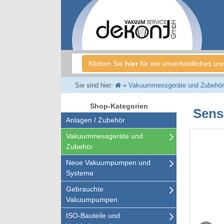
Klicken Sie
hier
für ein unverbindliches un
Sie sind hier:
»
Vakuummessgeräte und Zubehör
Shop-Kategorien
Sens
Anlagen / Zubehör
Vakuummessgeräte und
Zubehör
Neue Vakuumpumpen und
Systeme
Gebrauchte
Vakuumpumpen
ISO-Bauteile und