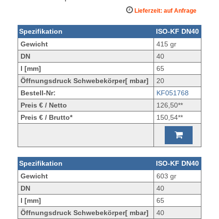
Lieferzeit: auf Anfrage
Spezifikation
ISO-KF DN40
Gewicht
415 gr
DN
40
l [mm]
65
Öffnungsdruck Schwebekörper[ mbar]
20
Bestell-Nr:
KF051768
Preis € / Netto
126,50**
Preis € / Brutto*
150,54**
Spezifikation
ISO-KF DN40
Gewicht
603 gr
DN
40
l [mm]
65
Öffnungsdruck Schwebekörper[ mbar]
40