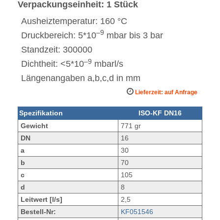
Verpackungseinheit: 1 Stück
Ausheiztemperatur: 160 °C
–9
Druckbereich: 5*10
mbar bis 3 bar
Standzeit: 300000
–9
Dichtheit: <5*10
mbarl/s
Längenangaben a,b,c,d in mm
Lieferzeit: auf Anfrage
Spezifikation
ISO-KF DN16
Gewicht
771 gr
DN
16
a
30
b
70
c
105
d
8
Leitwert [l/s]
2,5
Bestell-Nr:
KF051546