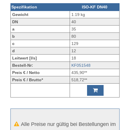
Spezifikation
ISO-KF DN40
Gewicht
1.19 kg
DN
40
a
35
b
80
c
129
d
12
Leitwert [l/s]
18
Bestell-Nr:
KF051548
Preis € / Netto
435,90**
Preis € / Brutto*
518,72**
Alle Preise nur gültig bei Bestellungen im