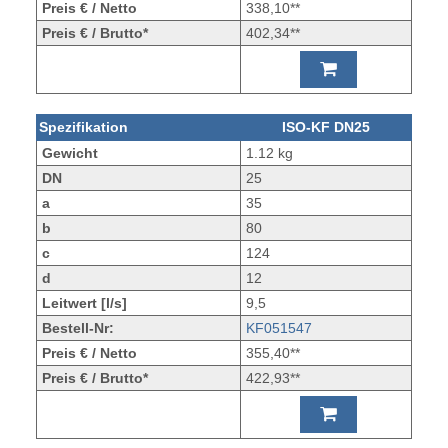
Preis € / Netto
338,10**
Preis € / Brutto*
402,34**
Spezifikation
ISO-KF DN25
Gewicht
1.12 kg
DN
25
a
35
b
80
c
124
d
12
Leitwert [l/s]
9,5
Bestell-Nr:
KF051547
Preis € / Netto
355,40**
Preis € / Brutto*
422,93**