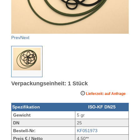
Prev
Next
Verpackungseinheit: 1 Stück
Lieferzeit: auf Anfrage
Spezifikation
ISO-KF DN25
Gewicht
5 gr
DN
25
Bestell-Nr:
KF051973
Preis € / Netto
4,50**