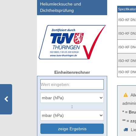
Heliumlecksuche und
Spezifikatio
Dichtheitsprüfung
ISO-KF DN
ISO-KF DN
ISO-KF DN
ISO-KF DN
Einheitenrechner
ISO-KF DN
All
admini
:
* = Br
** = zz
zeige Ergebnis
Lie