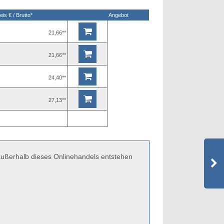
eis € / Brutto*
Angebot
21,66**
21,66**
24,40**
27,13**
 außerhalb dieses Onlinehandels entstehen