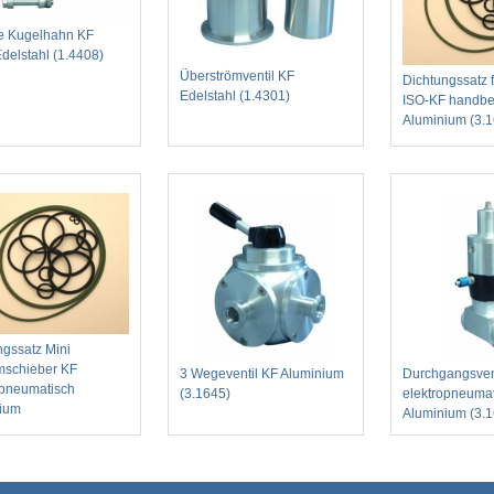
e Kugelhahn KF
delstahl (1.4408)
Überströmventil KF
Dichtungssatz f
Edelstahl (1.4301)
ISO-KF handbet
Aluminium (3.
ngssatz Mini
schieber KF
3 Wegeventil KF Aluminium
Durchgangsven
opneumatisch
(3.1645)
elektropneuma
ium
Aluminium (3.