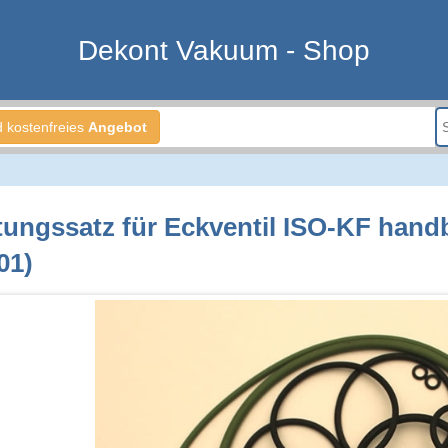
Dekont Vakuum - Shop
d kostenfreies
Angebot
tungssatz für Eckventil ISO-KF handb
01)