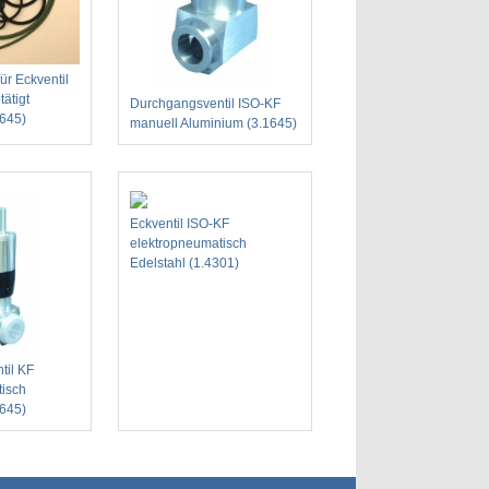
ür Eckventil
ätigt
Durchgangsventil ISO-KF
1645)
manuell Aluminium (3.1645)
Eckventil ISO-KF
elektropneumatisch
Edelstahl (1.4301)
til KF
tisch
1645)