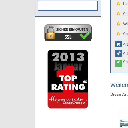
Lie
Abb
Wir
Art
Art
Art
Art
Weiter
Diese Art