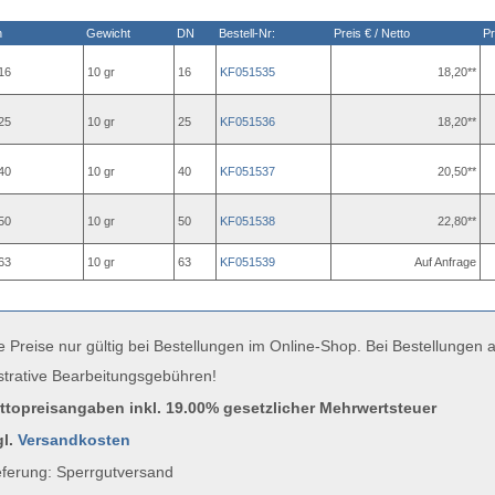
n
Gewicht
DN
Bestell-Nr:
Preis € / Netto
Pr
16
10 gr
16
KF051535
18,20**
25
10 gr
25
KF051536
18,20**
40
10 gr
40
KF051537
20,50**
50
10 gr
50
KF051538
22,80**
63
10 gr
63
KF051539
Auf Anfrage
e Preise nur gültig bei Bestellungen im Online-Shop. Bei Bestellungen
strative Bearbeitungsgebühren!
uttopreisangaben inkl. 19.00% gesetzlicher Mehrwertsteuer
gl.
Versandkosten
ferung: Sperrgutversand