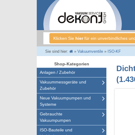
Klicken Sie
hier
für ein unverbindliches un
Sie sind hier:
»
Vakuumventile
»
ISO-KF
Shop-Kategorien
Dich
Anlagen / Zubehör
(1.43
Vakuummessgeräte und
Zubehör
Neue Vakuumpumpen und
Systeme
Gebrauchte
Vakuumpumpen
ISO-Bauteile und