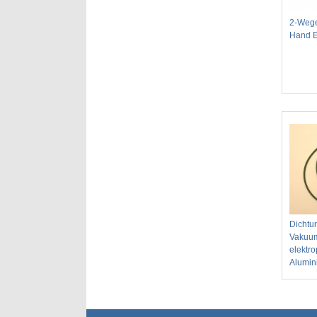
2-Weg
Hand E
Dichtu
Vakuum
elektr
Alumin