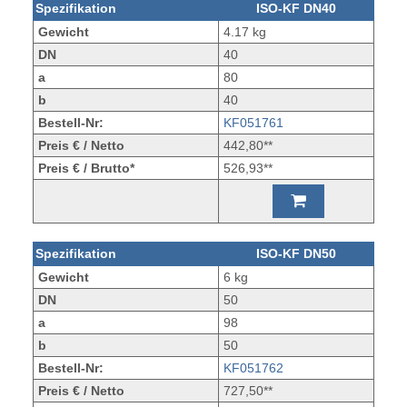
Spezifikation
ISO-KF DN40
Gewicht
4.17 kg
DN
40
a
80
b
40
Bestell-Nr:
KF051761
Preis € / Netto
442,80**
Preis € / Brutto*
526,93**
Spezifikation
ISO-KF DN50
Gewicht
6 kg
DN
50
a
98
b
50
Bestell-Nr:
KF051762
Preis € / Netto
727,50**