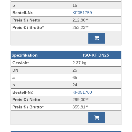
b
15
Bestell-Nr:
KF051759
Preis € / Netto
212,80**
Preis € / Brutto*
253,23**
Spezifikation
ISO-KF DN25
Gewicht
2.37 kg
DN
25
a
65
b
24
Bestell-Nr:
KF051760
Preis € / Netto
299,00**
Preis € / Brutto*
355,81**