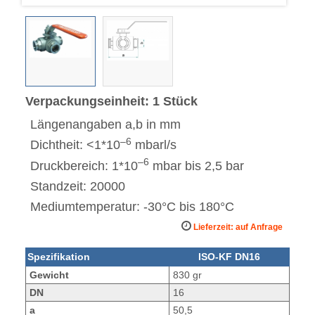
Verpackungseinheit: 1 Stück
Längenangaben a,b in mm
–6
Dichtheit: <1*10
mbarl/s
–6
Druckbereich: 1*10
mbar bis 2,5 bar
Standzeit: 20000
Mediumtemperatur: -30°C bis 180°C
Lieferzeit: auf Anfrage
Spezifikation
ISO-KF DN16
Gewicht
830 gr
DN
16
a
50,5