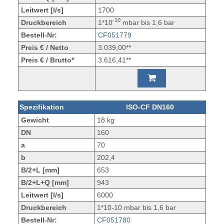
Leitwert [l/s]
1700
-10
Druckbereich
1*10
mbar bis 1,6 bar
Bestell-Nr:
CF051779
Preis € / Netto
3.039,00**
Preis € / Brutto*
3.616,41**
Spezifikation
ISO-CF DN160
Gewicht
18 kg
DN
160
a
70
b
202,4
B/2+L [mm]
653
B/2+L+Q [mm]
943
Leitwert [l/s]
6000
Druckbereich
1*10-10 mbar bis 1,6 bar
Bestell-Nr:
CF051780