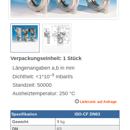
Verpackungseinheit: 1 Stück
Längenangaben a,b in mm
–9
Dichtheit: <1*10
mbarl/s
Standzeit: 50000
Ausheiztemperatur: 250 °C
Lieferzeit: auf Anfrage
Spezifikation
ISO-CF DN63
Gewicht
9 kg
DN
63