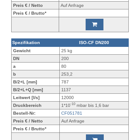
Preis € / Netto
Auf Anfrage
Preis € / Brutto*
Spezifikation
ISO-CF DN200
Gewicht
25 kg
DN
200
a
80
b
253,2
B/2+L [mm]
787
B/2+L+Q [mm]
1137
Leitwert [l/s]
12000
-10
Druckbereich
1*10
mbar bis 1,6 bar
Bestell-Nr:
CF051781
Preis € / Netto
Auf Anfrage
Preis € / Brutto*