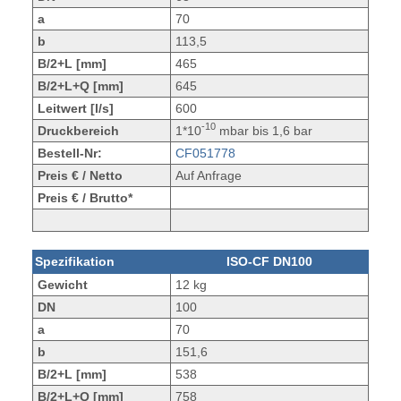
a
70
b
113,5
B/2+L [mm]
465
B/2+L+Q [mm]
645
Leitwert [l/s]
600
-10
Druckbereich
1*10
mbar bis 1,6 bar
Bestell-Nr:
CF051778
Preis € / Netto
Auf Anfrage
Preis € / Brutto*
Spezifikation
ISO-CF DN100
Gewicht
12 kg
DN
100
a
70
b
151,6
B/2+L [mm]
538
B/2+L+Q [mm]
758