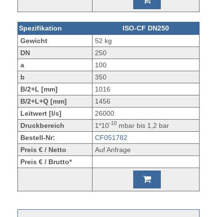
Spezifikation
ISO-CF DN250
Gewicht
52 kg
DN
250
a
100
b
350
B/2+L [mm]
1016
B/2+L+Q [mm]
1456
Leitwert [l/s]
26000
-10
Druckbereich
1*10
mbar bis 1,2 bar
Bestell-Nr:
CF051782
Preis € / Netto
Auf Anfrage
Preis € / Brutto*