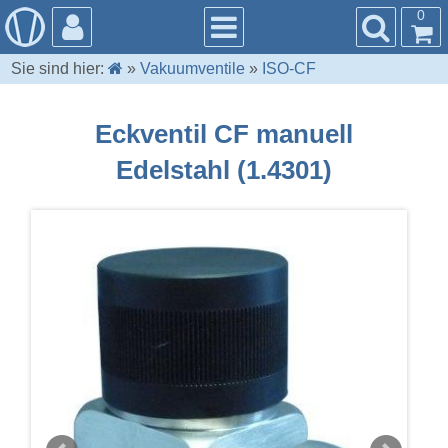
0
Sie sind hier:
»
Vakuumventile
»
ISO-CF
Eckventil CF manuell
Edelstahl (1.4301)