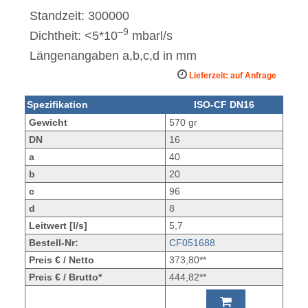
Standzeit: 300000
–9
Dichtheit: <5*10
mbarl/s
Längenangaben a,b,c,d in mm
Lieferzeit: auf Anfrage
Spezifikation
ISO-CF DN16
Gewicht
570 gr
DN
16
a
40
b
20
c
96
d
8
Leitwert [l/s]
5,7
Bestell-Nr:
CF051688
Preis € / Netto
373,80**
Preis € / Brutto*
444,82**