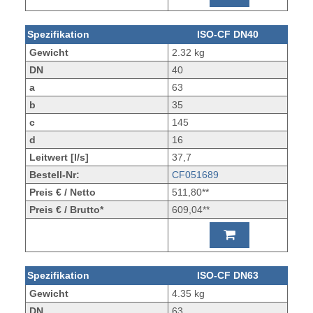
Spezifikation
ISO-CF DN40
Gewicht
2.32 kg
DN
40
a
63
b
35
c
145
d
16
Leitwert [l/s]
37,7
Bestell-Nr:
CF051689
Preis € / Netto
511,80**
Preis € / Brutto*
609,04**
Spezifikation
ISO-CF DN63
Gewicht
4.35 kg
DN
63