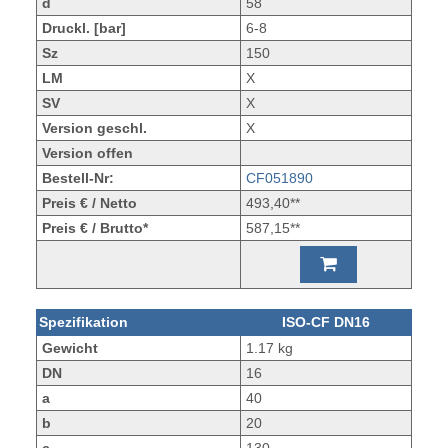
d
58
Druckl. [bar]
6-8
Sz
150
LM
X
SV
X
Version geschl.
X
Version offen
Bestell-Nr:
CF051890
Preis € / Netto
493,40**
Preis € / Brutto*
587,15**
Spezifikation
ISO-CF DN16
Gewicht
1.17 kg
DN
16
a
40
b
20