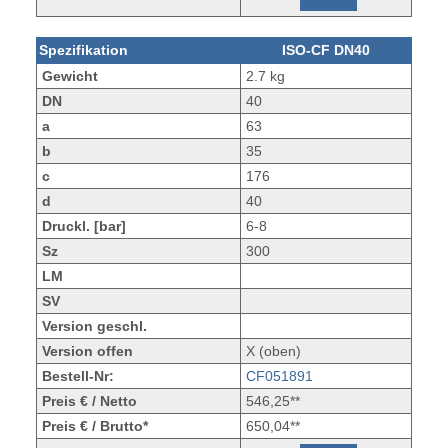
Spezifikation
ISO-CF DN40
Gewicht
2.7 kg
DN
40
a
63
b
35
c
176
d
40
Druckl. [bar]
6-8
Sz
300
LM
SV
Version geschl.
Version offen
X (oben)
Bestell-Nr:
CF051891
Preis € / Netto
546,25**
Preis € / Brutto*
650,04**