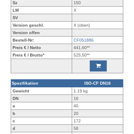
Sz
150
LM
X
SV
Version geschl.
X (oben)
Version offen
Bestell-Nr:
CF051886
Preis € / Netto
441,60**
Preis € / Brutto*
525,50**
Spezifikation
ISO-CF DN16
Gewicht
1.19 kg
DN
16
a
40
b
20
c
172
d
58