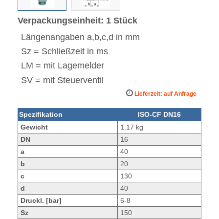
Verpackungseinheit: 1 Stück
Längenangaben a,b,c,d in mm
Sz = Schließzeit in ms
LM = mit Lagemelder
SV = mit Steuerventil
Lieferzeit: auf Anfrage
Spezifikation
ISO-CF DN16
Gewicht
1.17 kg
DN
16
a
40
b
20
c
130
d
40
Druckl. [bar]
6-8
Sz
150