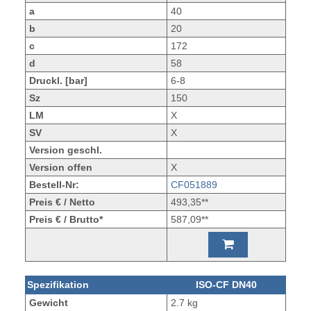
a
40
b
20
c
172
d
58
Druckl. [bar]
6-8
Sz
150
LM
X
SV
X
Version geschl.
Version offen
X
Bestell-Nr:
CF051889
Preis € / Netto
493,35**
Preis € / Brutto*
587,09**
Spezifikation
ISO-CF DN40
Gewicht
2.7 kg