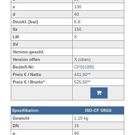
c
130
d
40
Druckl. [bar]
6-8
Sz
150
LM
X
SV
Version geschl.
Version offen
X (oben)
Bestell-Nr:
CF051885
Preis € / Netto
441,60**
Preis € / Brutto*
525,50**
Spezifikation
ISO-CF DN16
Gewicht
1.19 kg
DN
16
a
40