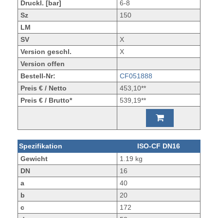
Druckl. [bar]
6-8
Sz
150
LM
SV
X
Version geschl.
X
Version offen
Bestell-Nr:
CF051888
Preis € / Netto
453,10**
Preis € / Brutto*
539,19**
Spezifikation
ISO-CF DN16
Gewicht
1.19 kg
DN
16
a
40
b
20
c
172