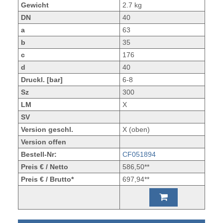
Gewicht
2.7 kg
DN
40
a
63
b
35
c
176
d
40
Druckl. [bar]
6-8
Sz
300
LM
X
SV
Version geschl.
X (oben)
Version offen
Bestell-Nr:
CF051894
Preis € / Netto
586,50**
Preis € / Brutto*
697,94**