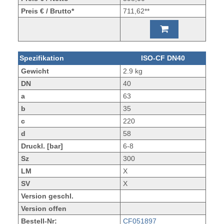
Preis € / Brutto*
711,62**
Spezifikation
ISO-CF DN40
Gewicht
2.9 kg
DN
40
a
63
b
35
c
220
d
58
Druckl. [bar]
6-8
Sz
300
LM
X
SV
X
Version geschl.
Version offen
Bestell-Nr:
CF051897