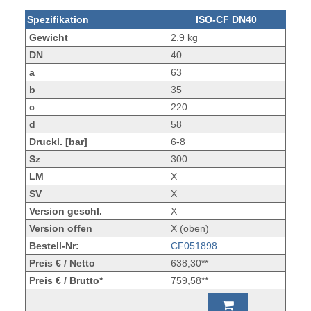
Spezifikation
ISO-CF DN40
Gewicht
2.9 kg
DN
40
a
63
b
35
c
220
d
58
Druckl. [bar]
6-8
Sz
300
LM
X
SV
X
Version geschl.
X
Version offen
X (oben)
Bestell-Nr:
CF051898
Preis € / Netto
638,30**
Preis € / Brutto*
759,58**