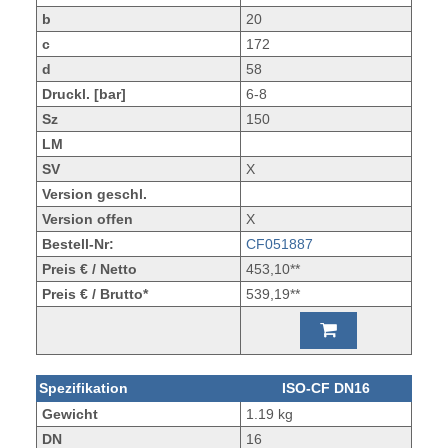
b
20
c
172
d
58
Druckl. [bar]
6-8
Sz
150
LM
SV
X
Version geschl.
Version offen
X
Bestell-Nr:
CF051887
Preis € / Netto
453,10**
Preis € / Brutto*
539,19**
Spezifikation
ISO-CF DN16
Gewicht
1.19 kg
DN
16