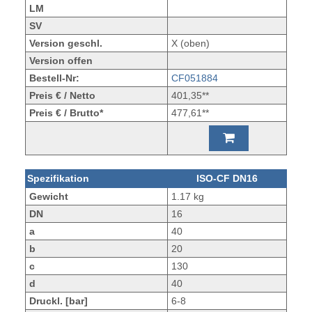
LM
SV
Version geschl.
X (oben)
Version offen
Bestell-Nr:
CF051884
Preis € / Netto
401,35**
Preis € / Brutto*
477,61**
Spezifikation
ISO-CF DN16
Gewicht
1.17 kg
DN
16
a
40
b
20
c
130
d
40
Druckl. [bar]
6-8