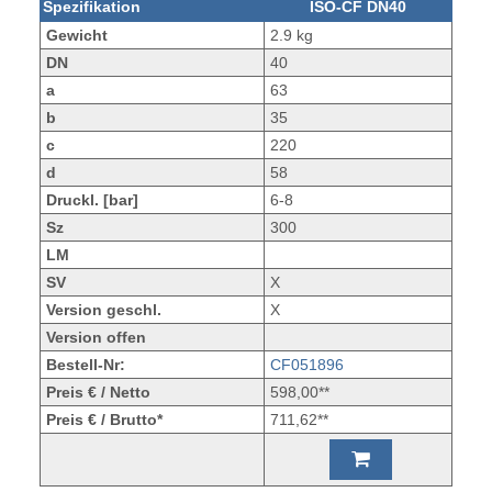
Spezifikation
ISO-CF DN40
Gewicht
2.9 kg
DN
40
a
63
b
35
c
220
d
58
Druckl. [bar]
6-8
Sz
300
LM
SV
X
Version geschl.
X
Version offen
Bestell-Nr:
CF051896
Preis € / Netto
598,00**
Preis € / Brutto*
711,62**