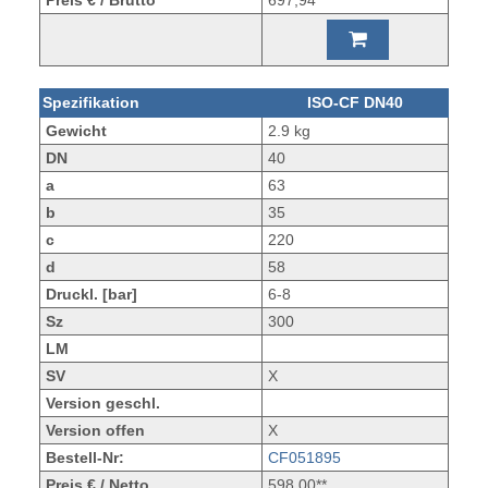
Preis € / Brutto*
697,94**
Spezifikation
ISO-CF DN40
Gewicht
2.9 kg
DN
40
a
63
b
35
c
220
d
58
Druckl. [bar]
6-8
Sz
300
LM
SV
X
Version geschl.
Version offen
X
Bestell-Nr:
CF051895
Preis € / Netto
598,00**