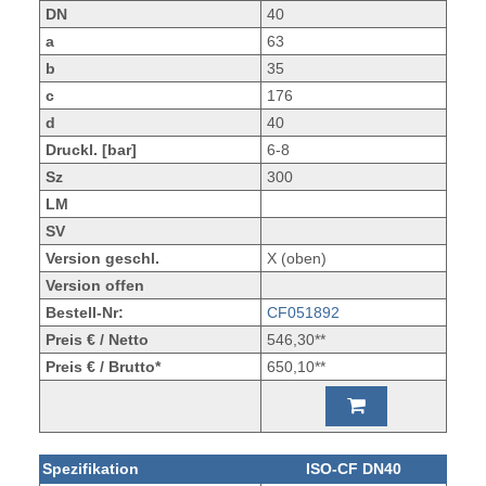
DN
40
a
63
b
35
c
176
d
40
Druckl. [bar]
6-8
Sz
300
LM
SV
Version geschl.
X (oben)
Version offen
Bestell-Nr:
CF051892
Preis € / Netto
546,30**
Preis € / Brutto*
650,10**
Spezifikation
ISO-CF DN40