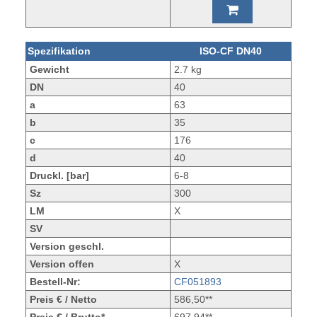
Spezifikation
ISO-CF DN40
Gewicht
2.7 kg
DN
40
a
63
b
35
c
176
d
40
Druckl. [bar]
6-8
Sz
300
LM
X
SV
Version geschl.
Version offen
X
Bestell-Nr:
CF051893
Preis € / Netto
586,50**