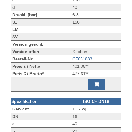
c
130
d
40
Druckl. [bar]
6-8
Sz
150
LM
SV
Version geschl.
Version offen
X (oben)
Bestell-Nr:
CF051883
Preis € / Netto
401,35**
Preis € / Brutto*
477,61**
Spezifikation
ISO-CF DN16
Gewicht
1.17 kg
DN
16
a
40
b
20