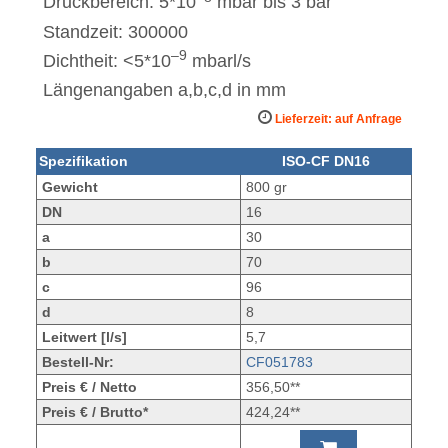
Druckbereich: 5*10
mbar bis 3 bar
Standzeit: 300000
–9
Dichtheit: <5*10
mbarl/s
Längenangaben a,b,c,d in mm
Lieferzeit: auf Anfrage
Spezifikation
ISO-CF DN16
Gewicht
800 gr
DN
16
a
30
b
70
c
96
d
8
Leitwert [l/s]
5,7
Bestell-Nr:
CF051783
Preis € / Netto
356,50**
Preis € / Brutto*
424,24**