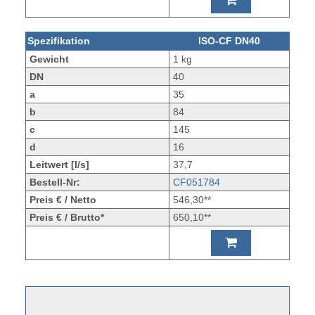
Spezifikation
ISO-CF DN40
Gewicht
1 kg
DN
40
a
35
b
84
c
145
d
16
Leitwert [l/s]
37,7
Bestell-Nr:
CF051784
Preis € / Netto
546,30**
Preis € / Brutto*
650,10**