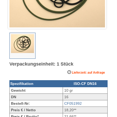
Verpackungseinheit: 1 Stück
Lieferzeit: auf Anfrage
Spezifikation
ISO-CF DN16
Gewicht
10 gr
DN
16
Bestell-Nr:
CF051992
Preis € / Netto
18,20**
Preis € / Brutto*
21,66**