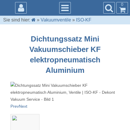
0
Sie sind hier:
»
Vakuumventile
»
ISO-KF
Dichtungssatz Mini
Vakuumschieber KF
elektropneumatisch
Aluminium
Prev
Next